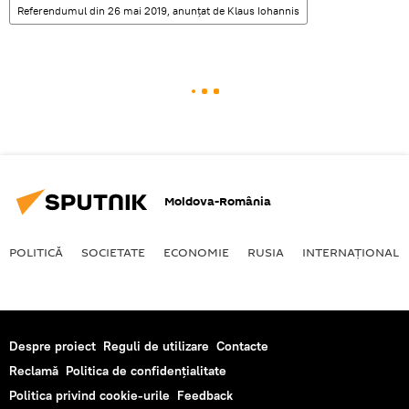
Referendumul din 26 mai 2019, anunțat de Klaus Iohannis
Moldova-România
POLITICĂ
SOCIETATE
ECONOMIE
RUSIA
INTERNAŢIONAL
Despre proiect
Reguli de utilizare
Contacte
Reclamă
Politica de confidențialitate
Politica privind cookie-urile
Feedback