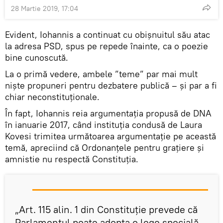
28 Martie 2019, 17:04
Evident, Iohannis a continuat cu obișnuitul său atac
la adresa PSD, spus pe repede înainte, ca o poezie
bine cunoscută.
La o primă vedere, ambele ”teme” par mai mult
niște propuneri pentru dezbatere publică – și par a fi
chiar neconstituționale.
În fapt, Iohannis reia argumentația propusă de DNA
în ianuarie 2017, când instituția condusă de Laura
Kovesi trimitea următoarea argumentație pe această
temă, apreciind că Ordonanţele pentru graţiere şi
amnistie nu respectă Constituţia.
„Art. 115 alin. 1 din Constituție prevede că
Parlamentul poate adopta o lege specială