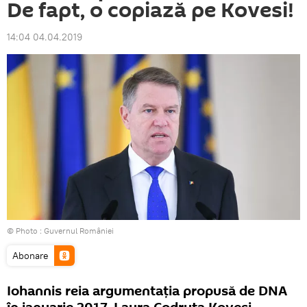
De fapt, o copiază pe Kovesi!
14:04 04.04.2019
© Photo :
Guvernul României
Abonare
Iohannis reia argumentația propusă de DNA