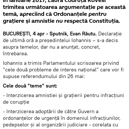
în ianuarie 2017, Laura Codruța Kovesi
trimitea următoarea argumentație pe această
temă, apreciind că Ordonanţele pentru
graţiere şi amnistie nu respectă Constituţia.
BUCUREȘTI, 4 apr - Sputnik, Evan Răutu.
Declarație
de ultimă oră a președintelui Iohannis – s-a decis
asupra temelor, dar nu a anunțat, concret,
întrebarea.
Iohannis a trimis Parlamentului scrisoarea privind
”cele două probleme de interes național” care vor fi
supuse referendumului din 26 mai:
Cele două ”teme” sunt:
- Interzicerea amnistiei și grațierii pentru infracțiuni
de corupție
- Interzicerea adoptării de către Guvern a
ordonanțelor de urgență în domeniul infracțiunilor,
pedepselor și al organizării judiciare - corelata cu