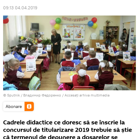
09:13 04.04.2019
© Sputnik / Владимир Федоренко
/
Accesați arhiva multimedia
Abonare
Cadrele didactice ce doresc să se înscrie la
concursul de titularizare 2019 trebuie să știe
că termenul de depunere a dosarelor se