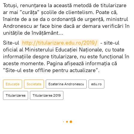
Totuși, renunțarea la această metodă de titularizare
ar mai ”curăța” școlile de clientelism. Poate că,
înainte de a se da o ordonanță de urgență, ministrul
Andronescu ar face bine dacă ar demara verificări în
unitățile de învățământ…
Site-ul
http://titularizare.edu.ro/2019/
- site-ul
oficial al Ministerului Educației Naționale, cu toate
informațiile despre titularizare, nu este funcțional în
aceste momente. Pagina afișează informația că
”Site-ul este offline pentru actualizare”.
Educație
Societate
Ecaterina Andronescu
edu.ro
Titularizarea
Titularizarea 2019