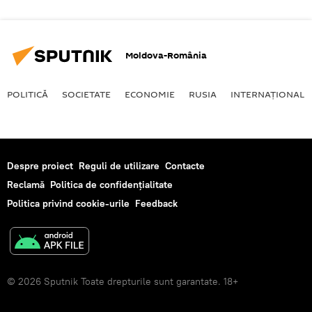
Moldova-România
POLITICĂ
SOCIETATE
ECONOMIE
RUSIA
INTERNAŢIONAL
Despre proiect
Reguli de utilizare
Contacte
Reclamă
Politica de confidențialitate
Politica privind cookie-urile
Feedback
© 2026 Sputnik Toate drepturile sunt garantate. 18+