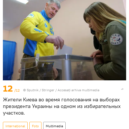
12
/12
© Sputnik / Stringer
/
Accesați arhiva multimedia
Жители Киева во время голосования на выборах
президента Украины на одном из избирательных
участков.
Internaţional
Foto
Multimedia