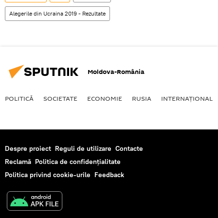
Alegerile din Ucraina 2019 - Rezultate
Moldova-România
POLITICĂ
SOCIETATE
ECONOMIE
RUSIA
INTERNAŢIONAL
Despre proiect
Reguli de utilizare
Contacte
Reclamă
Politica de confidențialitate
Politica privind cookie-urile
Feedback