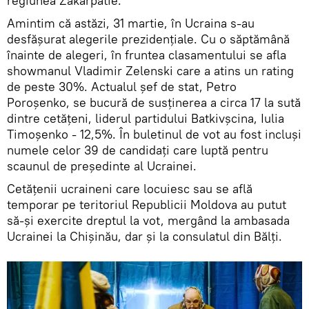
regiunea Zakarpatie.
Amintim că astăzi, 31 martie, în Ucraina s-au
desfășurat alegerile prezidențiale. Cu o săptămână
înainte de alegeri, în fruntea clasamentului se afla
showmanul Vladimir Zelenski care a atins un rating
de peste 30%. Actualul șef de stat, Petro
Poroșenko, se bucură de susținerea a circa 17 la sută
dintre cetățeni, liderul partidului Batkivșcina, Iulia
Timoșenko - 12,5%. În buletinul de vot au fost incluși
numele celor 39 de candidați care luptă pentru
scaunul de președinte al Ucrainei.
Cetățenii ucraineni care locuiesc sau se află
temporar pe teritoriul Republicii Moldova au putut
să-și exercite dreptul la vot, mergând la ambasada
Ucrainei la Chișinău, dar și la consulatul din Bălți.