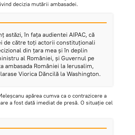
rivind decizia mutării ambasadei.
ț astăzi, în fața audientei AIPAC, că
i de către toți actorii constituționali
cizional din țara mea și în deplin
inistru al României, și Guvernul pe
a ambasada României la Ierusalim,
eclarase Viorica Dăncilă la Washington.
 Meleșcanu apărea cumva ca o contrazicere a
are a fost dată imediat de presă. O situație cel