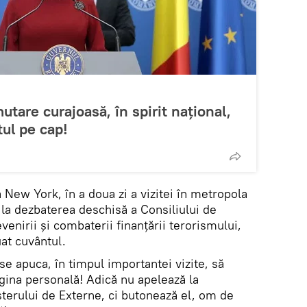
tare curajoasă, în spirit național,
tul pe cap!
 New York, în a doua zi a vizitei în metropola
 la dezbaterea deschisă a Consiliului de
nirii şi combaterii finanțării terorismului,
at cuvântul.
se apuca, în timpul importantei vizite, să
ina personală! Adică nu apelează la
sterului de Externe, ci butonează el, om de