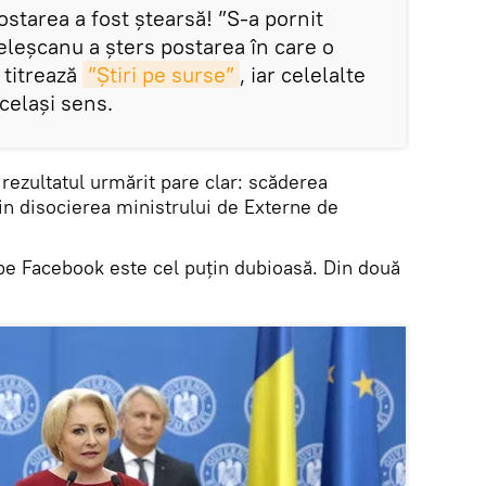
ostarea a fost ștearsă! ”S-a pornit
eșcanu a șters postarea în care o
 titrează
”Știri pe surse”
, iar celelalte
celași sens.
 rezultatul urmărit pare clar: scăderea
prin disocierea ministrului de Externe de
pe Facebook este cel puțin dubioasă. Din două