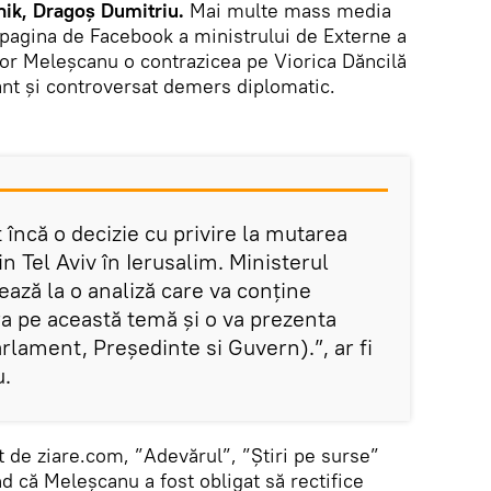
ik, Dragoș Dumitriu.
Mai multe mass media
 pagina de Facebook a ministrului de Externe a
dor Meleșcanu o contrazicea pe Viorica Dăncilă
ant și controversat demers diplomatic.
 încă o decizie cu privire la mutarea
 Tel Aviv în Ierusalim. Ministerul
ează la o analiză care va conține
a pe această temă și o va prezenta
arlament, Președinte si Guvern).”, ar fi
u.
at de ziare.com, ”Adevărul”, ”Știri pe surse”
ând că Meleșcanu a fost obligat să rectifice