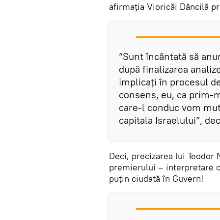
afirmația Vioricăi Dăncilă p
”Sunt încântată să anun
după finalizarea analize
implicați în procesul de
consens, eu, ca prim-m
care-l conduc vom mut
capitala Israelului”, d
Deci, precizarea lui Teodor
premierului – interpretare c
puțin ciudată în Guvern!