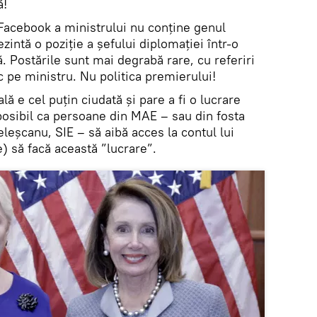
ă!
 Facebook a ministrului nu conține genul
zintă o poziție a șefului diplomației într-o
 Postările sunt mai degrabă rare, cu referiri
 pe ministru. Nu politica premierului!
ală e cel puțin ciudată și pare a fi o lucrare
posibil ca persoane din MAE – sau din fosta
eleșcanu, SIE – să aibă acces la contul lui
) să facă această ”lucrare”.