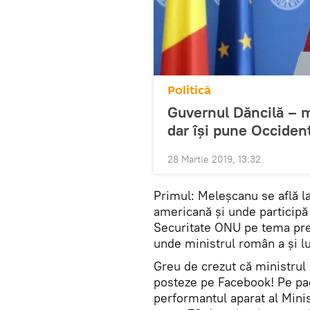
Politică
Guvernul Dăncilă – mu
dar își pune Occiden
28 Martie 2019, 13:32
Primul: Meleșcanu se află la
americană și unde participă
Securitate ONU pe tema preve
unde ministrul român a și lu
Greu de crezut că ministrul 
posteze pe Facebook! Pe pag
performantul aparat al Mini