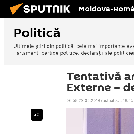
Moldova-Româ
Politică
Ultimele știri din politică, cele mai importante e
Parlament, partide politice, declarații ale politicie
Tentativă an
Externe – d
06:58 29.03.2019
(actualizat:
18:45