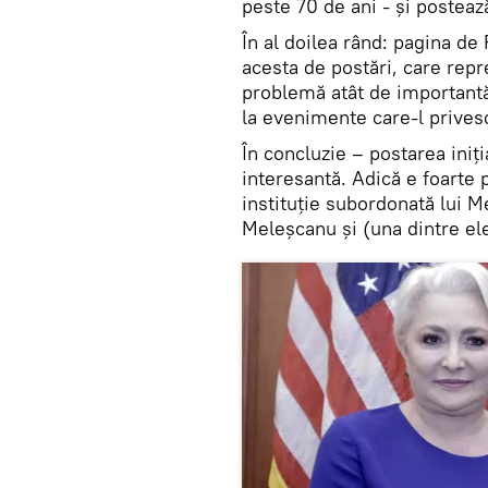
peste 70 de ani - și posteaz
În al doilea rând: pagina de
acesta de postări, care repre
problemă atât de importantă.
la evenimente care-l privesc
În concluzie – postarea iniți
interesantă. Adică e foarte 
instituție subordonată lui M
Meleșcanu și (una dintre ele