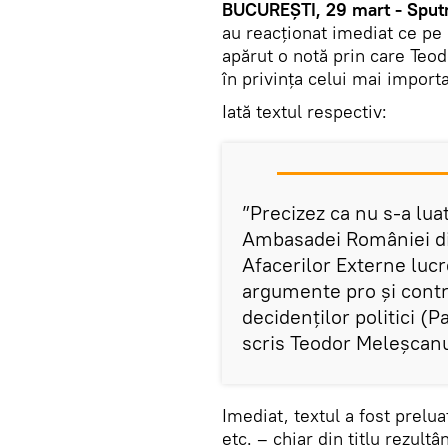
BUCUREȘTI, 29 mart - Sputn
au reacționat imediat ce pe
apărut o notă prin care Teo
în privința celui mai import
Iată textul respectiv:
”Precizez ca nu s-a luat
Ambasadei României din
Afacerilor Externe lucr
argumente pro și contr
decidenților politici (P
scris Teodor Meleșcan
Imediat, textul a fost prelu
etc. – chiar din titlu rezult