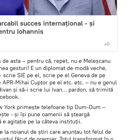
rcabil succes internațional - și
pentru Iohannis
s de asta – pentru că, repet, nu e Meleșcanu
ea gesturi! E un diplomat de modă veche,
 – scrie SIE pe el, scrie pe el Geneva de pe
 APR-Mihai Cuptor pe el etc. etc. – nu e genul
ivan și să-i scrie lui Ivan… pardon, să trimită
acebook.
ew York primește telefoane tip Dum-Dum –
ște - și își pune oamenii să șteargă
 agitație pe la câteva instituții.
 la noianul de știri care anunțau tot felul de
unțul făcut de premier. Totul transformat în o