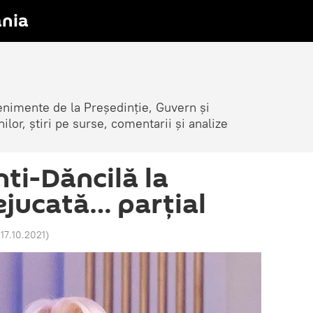
nia
venimente de la Președinție, Guvern și
nilor, știri pe surse, comentarii și analize
ti-Dăncilă la
ejucată… parțial
 17.10.2021
)