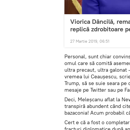
Viorica Dăncilă, rema
replică zdrobitoare 
27 Martie 2019, 06:51
Personal, sunt chiar convin
omul care să comită asemen
ultra precaut, ultra galonat
vremea lui Ceaușescu, scrie
Trump, să se suie seara pe d
mesaje pe Twitter sau pe F
Deci, Meleșcanu aflat la N
transpiră abundent când cite
bazaconia! Acum probabil că e
Cert e că a fost o completare
fracturi diplomatice după an