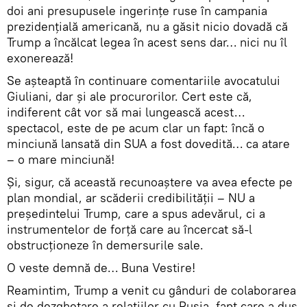
doi ani presupusele ingerințe ruse în campania
prezidențială americană, nu a găsit nicio dovadă că
Trump a încălcat legea în acest sens dar… nici nu îl
exonerează!
Se așteaptă în continuare comentariile avocatului
Giuliani, dar și ale procurorilor. Cert este că,
indiferent cât vor să mai lungească acest…
spectacol, este de pe acum clar un fapt: încă o
minciună lansată din SUA a fost dovedită… ca atare
– o mare minciună!
Și, sigur, că această recunoaștere va avea efecte pe
plan mondial, ar scăderii credibilității – NU a
președintelui Trump, care a spus adevărul, ci a
instrumentelor de forță care au încercat să-l
obstrucționeze în demersurile sale.
O veste demnă de… Buna Vestire!
Reamintim, Trump a venit cu gânduri de colaborarea
și de dezghețare a relațiilor cu Rusia, fapt care a dus