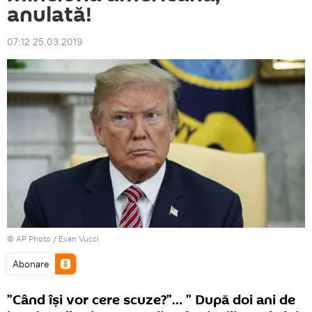
anulată!
07:12 25.03.2019
© AP Photo / Evan Vucci
Abonare
”Când își vor cere scuze?”… ” După doi ani de