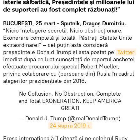
isterie sălbatică, Președintele și milioanele lui
de suporteri au fost complet răzbunați!”
BUCUREȘTI, 25 mart - Sputnik, Dragoș Dumitriu.
”Nicio înțelegere secretă, Nicio obstrucționare,
Exonerare completă și totală. Păstrați Statele Unite
extraordinare!” – cel puțin asta consideră
președintele Donald Trump și asta postat pe
Twitter
imediat după ce luat cunoștință de raportul anchetei
efectuate procurorului special Robert Mueller,
privind colaborare cu (persoane din) Rusia în cadrul
alegerilor prezidențiale din 2016.
No Collusion, No Obstruction, Complete
and Total EXONERATION. KEEP AMERICA
GREAT!
— Donald J. Trump (@realDonaldTrump)
24 марта 2019 г.
​Presa internațională îl citează și pe celebrul Rudy