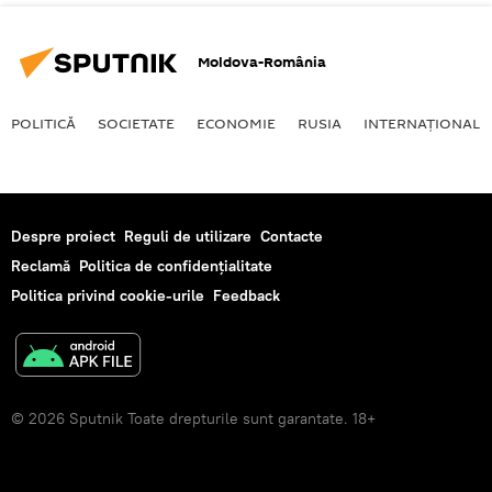
Moldova-România
POLITICĂ
SOCIETATE
ECONOMIE
RUSIA
INTERNAŢIONAL
Despre proiect
Reguli de utilizare
Contacte
Reclamă
Politica de confidențialitate
Politica privind cookie-urile
Feedback
© 2026 Sputnik Toate drepturile sunt garantate. 18+