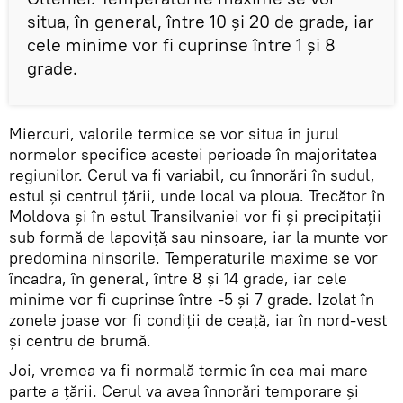
situa, în general, între 10 şi 20 de grade, iar
cele minime vor fi cuprinse între 1 şi 8
grade.
Miercuri, valorile termice se vor situa în jurul
normelor specifice acestei perioade în majoritatea
regiunilor. Cerul va fi variabil, cu înnorări în sudul,
estul şi centrul ţării, unde local va ploua. Trecător în
Moldova şi în estul Transilvaniei vor fi şi precipitaţii
sub formă de lapoviţă sau ninsoare, iar la munte vor
predomina ninsorile. Temperaturile maxime se vor
încadra, în general, între 8 şi 14 grade, iar cele
minime vor fi cuprinse între -5 şi 7 grade. Izolat în
zonele joase vor fi condiţii de ceaţă, iar în nord-vest
şi centru de brumă.
Joi, vremea va fi normală termic în cea mai mare
parte a ţării. Cerul va avea înnorări temporare şi