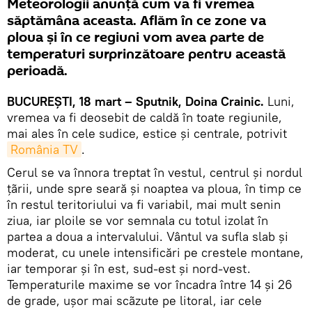
Meteorologii anunţă cum va fi vremea
săptămâna aceasta. Aflăm în ce zone va
ploua şi în ce regiuni vom avea parte de
temperaturi surprinzătoare pentru această
perioadă.
BUCUREŞTI, 18 mart – Sputnik, Doina Crainic.
Luni,
vremea va fi deosebit de caldă în toate regiunile,
mai ales în cele sudice, estice şi centrale, potrivit
România TV
.
Cerul se va înnora treptat în vestul, centrul şi nordul
ţãrii, unde spre seară şi noaptea va ploua, în timp ce
în restul teritoriului va fi variabil, mai mult senin
ziua, iar ploile se vor semnala cu totul izolat în
partea a doua a intervalului. Vântul va sufla slab şi
moderat, cu unele intensificări pe crestele montane,
iar temporar şi în est, sud-est şi nord-vest.
Temperaturile maxime se vor încadra între 14 şi 26
de grade, uşor mai scãzute pe litoral, iar cele