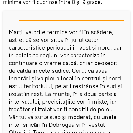
minime vor fi cuprinse între 0 şi 9 grade.
Marţi, valorile termice vor fi în scădere,
astfel că se vor situa în jurul celor
caracteristice perioadei în vest şi nord, dar
în celelalte regiuni vor caracteriza în
continuare o vreme caldă, chiar deosebit
de caldă în cele sudice. Cerul va avea
înnorãri şi va ploua local în centrul şi nord-
estul teritoriului, pe arii restrânse în sud şi
izolat în rest. La munte, în a doua parte a
intervalului, precipitaţiile vor fi mixte, iar
trecător şi izolat vor fi condiţii de polei.
Vântul va sufla slab şi moderat, cu unele
intensificãri în Dobrogea şi în vestul
Olteniei. Temperaturile maxime se vor