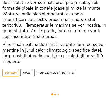
doar izolat se vor semnala precipitaţii slabe, sub
formă de ploaie în zonele joase şi mixte la munte.
Vântul va sufla slab şi moderat, cu unele
intensificări pe creste, precum şi în nord-estul
teritoriului. Temperaturile maxime se vor încadra, în
general, între 7 şi 13 grade, iar cele minime vor fi
cuprinse între -3 şi 6 grade.
Vineri, sâmbătă şi duminică, valorile termice se vor
menţine în jurul celor climatologic specifice datei,
iar probabilitatea de apariţie a precipitaţiilor va fi în
creştere.
Societate
Meteo
Prognoza meteo în România