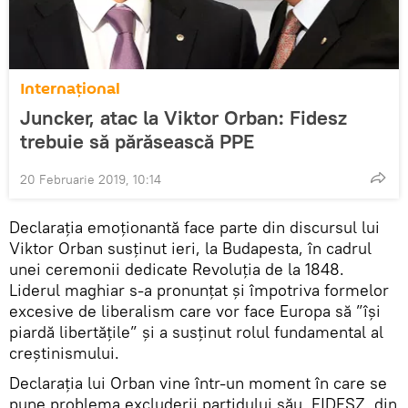
Internaţional
Juncker, atac la Viktor Orban: Fidesz
trebuie să părăsească PPE
20 Februarie 2019, 10:14
Declarația emoționantă face parte din discursul lui
Viktor Orban susținut ieri, la Budapesta, în cadrul
unei ceremonii dedicate Revoluţia de la 1848.
Liderul maghiar s-a pronunțat și împotriva formelor
excesive de liberalism care vor face Europa să ”îşi
piardă libertăţile” și a susținut rolul fundamental al
creștinismului.
Declarația lui Orban vine într-un moment în care se
pune problema excluderii partidului său, FIDESZ, din