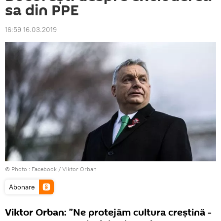
sa din PPE
16:59 16.03.2019
© Photo :
Facebook / Viktor Orban
Abonare
Viktor Orban: ”Ne protejăm cultura creştină -