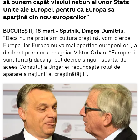
să punem capăt visului nebun al unor State
Unite ale Europei, pentru ca Europa să
aparţină din nou europenilor”
BUCUREȘTI, 16 mart - Sputnik, Dragoș Dumitriu.
”Dacă nu ne protejăm cultura creştină, vom pierde
Europa, iar Europa nu va mai aparţine europenilor”, a
declarat premierul maghiar Viktor Orban. ”Europenii
sunt fericiţi dacă îşi pot decide singuri soarta, de
aceea Constituţia Ungariei recunoaşte rolul de
apărare a naţiunii al creştinătăţii”.