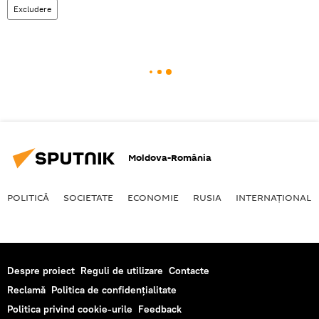
Excludere
Moldova-România
POLITICĂ
SOCIETATE
ECONOMIE
RUSIA
INTERNAŢIONAL
Despre proiect
Reguli de utilizare
Contacte
Reclamă
Politica de confidențialitate
Politica privind cookie-urile
Feedback