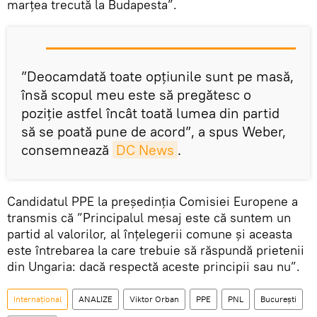
marţea trecută la Budapesta”.
”Deocamdată toate opţiunile sunt pe masă,
însă scopul meu este să pregătesc o
poziţie astfel încât toată lumea din partid
să se poată pune de acord”, a spus Weber,
consemnează
DC News
.
Candidatul PPE la preşedinţia Comisiei Europene a
transmis că ”Principalul mesaj este că suntem un
partid al valorilor, al înţelegerii comune şi aceasta
este întrebarea la care trebuie să răspundă prietenii
din Ungaria: dacă respectă aceste principii sau nu”.
Internaţional
ANALIZE
Viktor Orban
PPE
PNL
Bucureşti