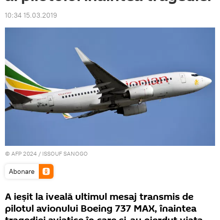
10:34 15.03.2019
© AFP 2024 / ISSOUF SANOGO
Abonare
A ieşit la iveală ultimul mesaj transmis de
pilotul avionului Boeing 737 MAX, înaintea