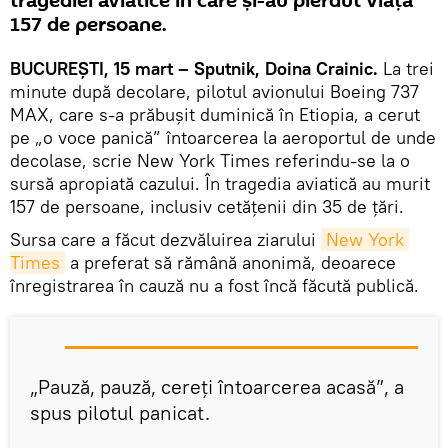
tragediei aviatice în care şi-au pierdut viaţa
157 de persoane.
BUCUREŞTI, 15 mart – Sputnik, Doina Crainic.
La trei
minute după decolare, pilotul avionului Boeing 737
MAX, care s-a prăbușit duminică în Etiopia, a cerut
pe „o voce panică” întoarcerea la aeroportul de unde
decolase, scrie New York Times referindu-se la o
sursă apropiată cazului. În tragedia aviatică au murit
157 de persoane, inclusiv cetățenii din 35 de țări.
Sursa care a făcut dezvăluirea ziarului
New York 
Times
a preferat să rămână anonimă, deoarece
înregistrarea în cauză nu a fost încă făcută publică.
„Pauză, pauză, cereţi întoarcerea acasă”, a
spus pilotul panicat.