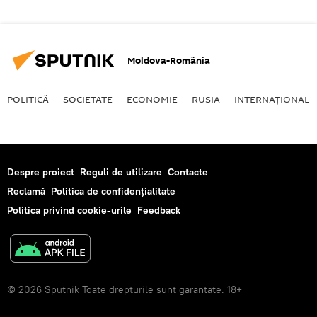
Moldova-România
POLITICĂ
SOCIETATE
ECONOMIE
RUSIA
INTERNAŢIONAL
Despre proiect
Reguli de utilizare
Contacte
Reclamă
Politica de confidențialitate
Politica privind cookie-urile
Feedback
© 2026 Sputnik Toate drepturile sunt garantate. 18+