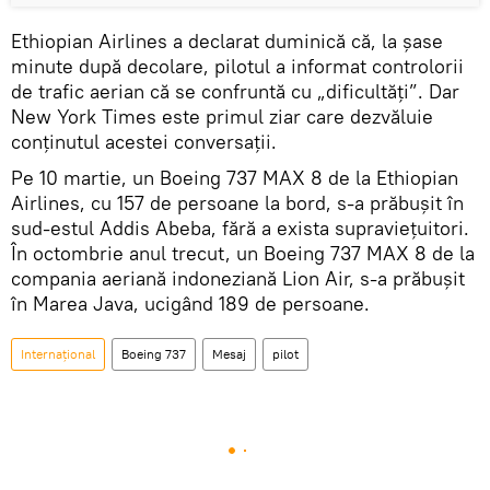
Ethiopian Airlines a declarat duminică că, la șase
minute după decolare, pilotul a informat controlorii
de trafic aerian că se confruntă cu „dificultăți”. Dar
New York Times este primul ziar care dezvăluie
conținutul acestei conversații.
Pe 10 martie, un Boeing 737 MAX 8 de la Ethiopian
Airlines, cu 157 de persoane la bord, s-a prăbușit în
sud-estul Addis Abeba, fără a exista supraviețuitori.
În octombrie anul trecut, un Boeing 737 MAX 8 de la
compania aeriană indoneziană Lion Air, s-a prăbușit
în Marea Java, ucigând 189 de persoane.
Internaţional
Boeing 737
Mesaj
pilot