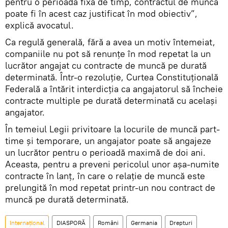
pentru o perioadă fixă de timp, contractul de muncă
poate fi în acest caz justificat în mod obiectiv”,
explică avocatul.
Ca regulă generală, fără a avea un motiv întemeiat,
companiile nu pot să renunţe în mod repetat la un
lucrător angajat cu contracte de muncă pe durată
determinată. Într-o rezoluție, Curtea Constituțională
Federală a întărit interdicția ca angajatorul să încheie
contracte multiple pe durată determinată cu același
angajator.
În temeiul Legii privitoare la locurile de muncă part-
time şi temporare, un angajator poate să angajeze
un lucrător pentru o perioadă maximă de doi ani.
Aceasta, pentru a preveni pericolul unor așa-numite
contracte în lanț, în care o relație de muncă este
prelungită în mod repetat printr-un nou contract de
muncă pe durată determinată.
Internaţional
DIASPORĂ
Români
Germania
Drepturi