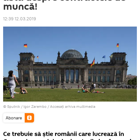
muncă!
12:39 12.03.2019
© Sputnik /
Igor Zarembo
/
Accesați arhiva multimedia
Abonare
Ce trebuie să ştie românii care lucrează în