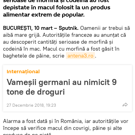
serioase de morfină și codeină au fost
depistate în macul folosit la un produs
alimentar extrem de popular.
BUCUREȘTI, 10 mart – Sputnik.
Oamenii ar trebui să
aibă mare grijă. Autoritățile franceze au anunțat că
au descoperit cantităţi serioase de morfină şi
codeină în mac. Macul cu morfină a fost găsit în
baghetele de pâine, scrie
antena3.ro
.
Internaţional
Vameșii germani au nimicit 9
tone de droguri
27 Decembrie 2018, 19:23
Alarma a fost dată și în România, iar autorităţile vor
începe să verifice macul din covrigi, pâine și alte
produse de pe piaţă.