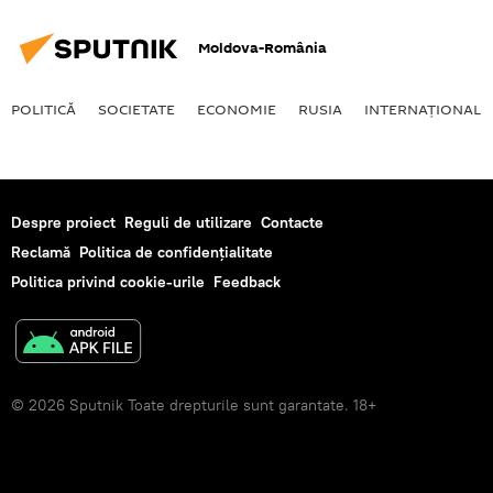
Moldova-România
POLITICĂ
SOCIETATE
ECONOMIE
RUSIA
INTERNAŢIONAL
Despre proiect
Reguli de utilizare
Contacte
Reclamă
Politica de confidențialitate
Politica privind cookie-urile
Feedback
© 2026 Sputnik Toate drepturile sunt garantate. 18+