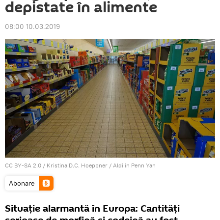
depistate în alimente
08:00 10.03.2019
CC BY-SA 2.0
/
Kristina D.C. Hoeppner
/
Aldi in Penn Yan
Abonare
Situație alarmantă în Europa: Cantități