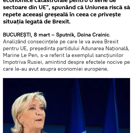
economice catastrofale pentru o serie de
sectoare din UE”, spunând că Uniunea riscă să
repete aceeași greșeală în ceea ce priveşte
situaţia legată de Brexit.
BUCUREŞTI, 8 mart – Sputnik, Doina Crainic
.
Analizând consecințele pe care le va avea Brexit
pentru UE, președinta partidului Adunarea Naţională,
Marine Le Pen, s-a referit la exemplul sancțiunilor
împotriva Rusiei, amintind despre efectele nocive pe
care le-au avut asupra economiei europene.