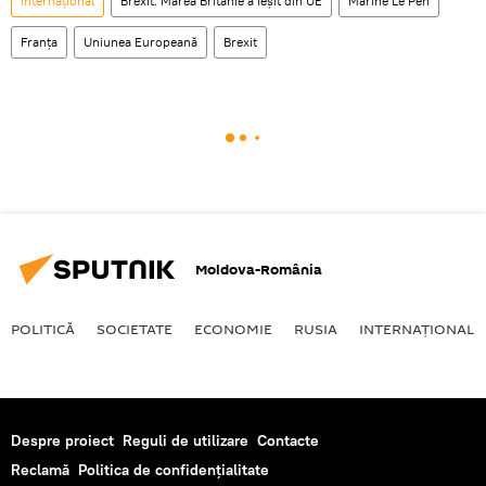
Internaţional
Brexit. Marea Britanie a ieșit din UE
Marine Le Pen
Franța
Uniunea Europeană
Brexit
Moldova-România
POLITICĂ
SOCIETATE
ECONOMIE
RUSIA
INTERNAŢIONAL
Despre proiect
Reguli de utilizare
Contacte
Reclamă
Politica de confidențialitate