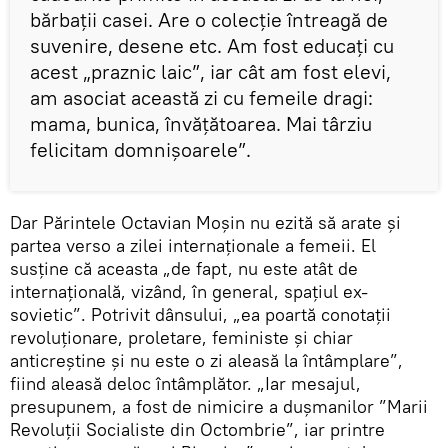
bărbaţii casei. Are o colecţie întreagă de
suvenire, desene etc. Am fost educaţi cu
acest „praznic laic”, iar cât am fost elevi,
am asociat această zi cu femeile dragi:
mama, bunica, învăţătoarea. Mai târziu
felicitam domnişoarele”.
Dar Părintele Octavian Moşin nu ezită să arate şi
partea verso a zilei internaţionale a femeii. El
susţine că aceasta „de fapt, nu este atât de
internaţională, vizând, în general, spaţiul ex-
sovietic”. Potrivit dânsului, „ea poartă conotaţii
revoluţionare, proletare, feministe şi chiar
anticreştine şi nu este o zi aleasă la întâmplare”,
fiind aleasă deloc întâmplător. „Iar mesajul,
presupunem, a fost de nimicire a duşmanilor ”Marii
Revoluţii Socialiste din Octombrie”, iar printre