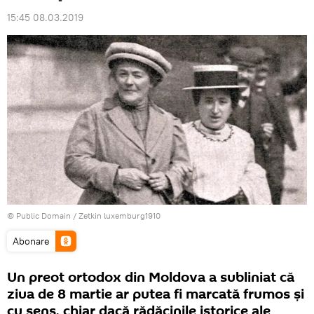
15:45 08.03.2019
©
Public Domain
/
Zetkin luxemburg1910
Abonare
Un preot ortodox din Moldova a subliniat că
ziua de 8 martie ar putea fi marcată frumos şi
cu sens, chiar dacă rădăcinile istorice ale