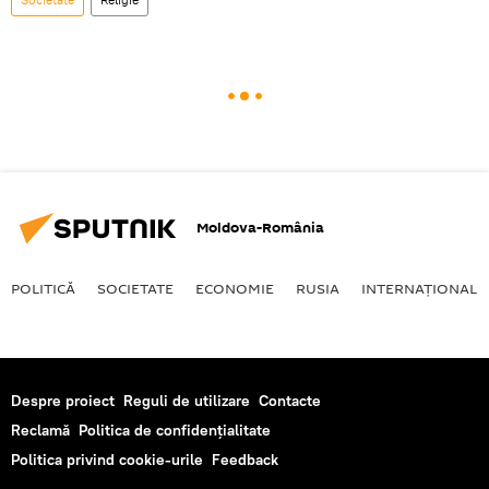
Moldova-România
POLITICĂ
SOCIETATE
ECONOMIE
RUSIA
INTERNAŢIONAL
Despre proiect
Reguli de utilizare
Contacte
Reclamă
Politica de confidențialitate
Politica privind cookie-urile
Feedback