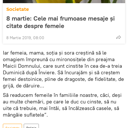
Societate
8 martie: Cele mai frumoase mesaje şi
citate despre femeie
8 Martie 2019, 08:00
Iar femeia, mama, soţia şi sora creştină să le
omagiem împreună cu mironosiţele din preajma
Maicii Domnului, care sunt cinstite în cea de-a treia
Duminică după Înviere. Să încurajăm şi să creştem
femei destoinice, pline de dragoste, de fidelitate, de
grijă, de dăruire…
Să readucem femeile în familiile noastre, căci, deşi
au multe chemări, pe care le duc cu cinste, să nu
uite că trebuie, mai întâi, să încălzească casele, să
mângâie sufletele”.
Societate
Religie