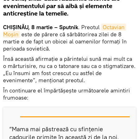
evenimentului par să aibă şi elemente
anticreştine la temelie.
CHIŞINĂU, 8 martie – Sputnik
. Preotul
Octavian 
Moşin
este de părere că sărbătorirea zilei de 8
martie e de fapt un obicei al oamenilor formați în
perioada sovietică.
Însă această afirmaţie a părintelui sună mai mult ca
o mărturisire, nu ca o tatonare sau ca o stigmatizare.
„Eu însumi am fost crescut cu astfel de
evenimente”, menţionat preotul.
În continuare el împărtăşeşte următoarele amintiri
frumoase:
”Mama mai păstrează cu sfinţenie
cadourile primite în această zi de la noi,