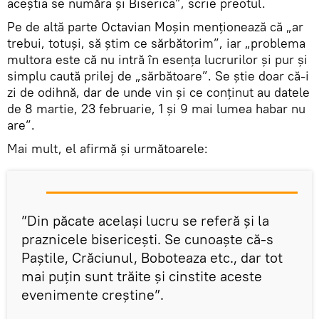
aceştia se număra şi Biserica”, scrie preotul.
Pe de altă parte Octavian Moşin menţionează că „ar
trebui, totuşi, să ştim ce sărbătorim”, iar „problema
multora este că nu intră în esenţa lucrurilor şi pur şi
simplu caută prilej de „sărbătoare”. Se ştie doar că-i
zi de odihnă, dar de unde vin şi ce conţinut au datele
de 8 martie, 23 februarie, 1 şi 9 mai lumea habar nu
are”.
Mai mult, el afirmă şi următoarele:
”Din păcate acelaşi lucru se referă şi la
praznicele bisericeşti. Se cunoaşte că-s
Paştile, Crăciunul, Boboteaza etc., dar tot
mai puţin sunt trăite şi cinstite aceste
evenimente creştine”.