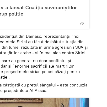
s-a lansat Coaliția suveraniștilor -
rup politic
rezidențial din Damasc, reprezentanții ”noii
dintele Siriei au făcut dezbătut situația din
și din lume, rezultată în urma agresiunii SUA și
ntra țărilor arabe - și în mai ales contra Siriei.
care au generat nu doar conflictul și
 dar și ”enorme sacrificii ale martirilor
e președintele sirian pe cei căzuți pentru
ației.
a câștigată cu prețul sângelui - este concluzia
 cu președintele Al Assad.