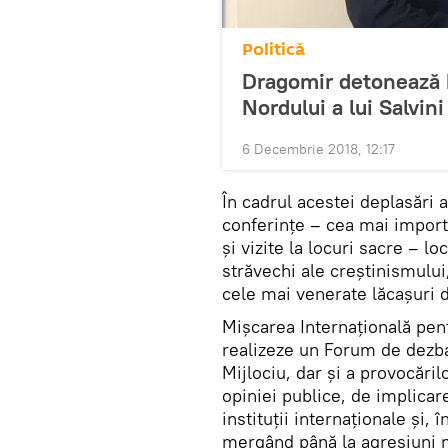
Politică
Dragomir detonează b
Nordului a lui Salvini
6 Decembrie 2018, 12:17
În cadrul acestei deplasări a
conferințe – cea mai import
și vizite la locuri sacre – lo
străvechi ale creștinismulu
cele mai venerate lăcașuri 
Mișcarea Internațională pen
realizeze un Forum de dezbat
Mijlociu, dar și a provocări
opiniei publice, de implicar
instituții internaționale și, 
mergând până la agresiuni m