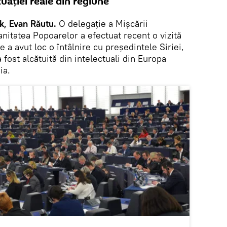
uației reale din regiune
k, Evan Răutu.
O delegație a Mișcării
nitatea Popoarelor a efectuat recent o vizită
are a avut loc o întâlnire cu președintele Siriei,
 fost alcătuită din intelectuali din Europa
ia.