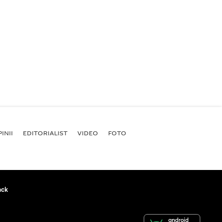
INII
EDITORIALIST
VIDEO
FOTO
ack