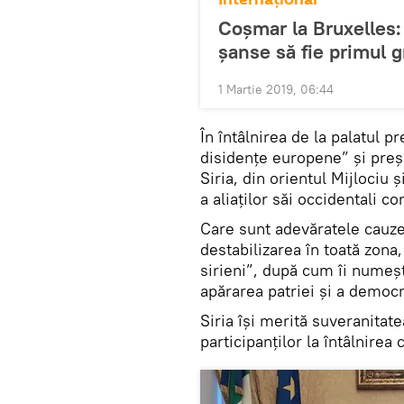
Coșmar la Bruxelles: 
șanse să fie primul g
1 Martie 2019, 06:44
În întâlnirea de la palatul p
disidențe europene” și preșe
Siria, din orientul Mijlociu 
a aliaților săi occidentali co
Care sunt adevăratele cauze 
destabilizarea în toată zona,
sirieni”, după cum îi numeșt
apărarea patriei și a democr
Siria își merită suveranitate
participanților la întâlnirea