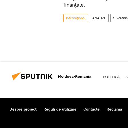
finanțate.
Internaţional
ANALIZE
suveranis
Moldova-România
POLITICĂ
S
Despre proiect
Reguli de utilizare
Contacte
Reclamă