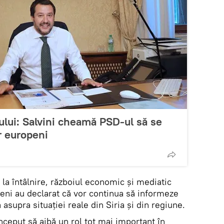
ului: Salvini cheamă PSD-ul să se
r europeni
i la întâlnire, războiul economic și mediatic
peni au declarat că vor continua să informeze
 asupra situației reale din Siria și din regiune.
ceput să aibă un rol tot mai important în