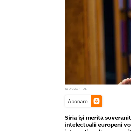
© Photo : EPA
Abonare
Siria își merită suverani
intelectualii europeni v