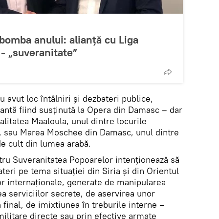
omba anului: alianţă cu Liga
 - „suveranitate”
u avut loc întâlniri și dezbateri publice,
antă fiind susținută la Opera din Damasc – dar
calitatea Maaloula, unul dintre locurile
i, sau Marea Moschee din Damasc, unul dintre
de cult din lumea arabă.
tru Suveranitatea Popoarelor intenționează să
eri pe tema situației din Siria și din Orientul
lor internaționale, generate de manipularea
ea serviciilor secrete, de aservirea unor
în final, de imixtiunea în treburile interne –
ilitare directe sau prin efective armate