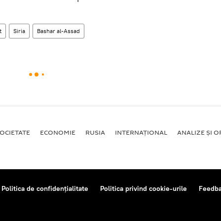
t
Siria
Bashar al-Assad
OCIETATE
ECONOMIE
RUSIA
INTERNAŢIONAL
ANALIZE ȘI OP
Politica de confidențialitate
Politica privind cookie-urile
Feedb