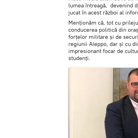
lumea întreagă, devenind din
jucat în acest război al info
Menționăm că, tot cu prilejul
conducerea politică din ora
forțelor militare și de sec
regiunii Aleppo, dar și cu di
impresionant focar de cultu
studenți.