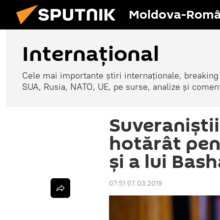
Moldova-Româ
Internaţional
Cele mai importante știri internaționale, breaking
SUA, Rusia, NATO, UE, pe surse, analize și coment
Suveraniști
hotărât pent
și a lui Bas
07:51 07.03.2019