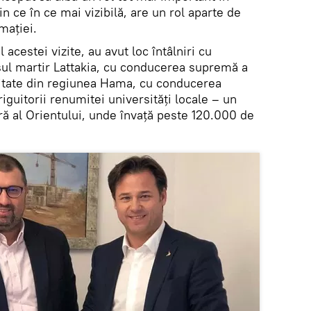
 ce în ce mai vizibilă, are un rol aparte de
rmației.
 acestei vizite, au avut loc întâlniri cu
șul martir Lattakia, cu conducerea supremă a
uritate din regiunea Hama, cu conducerea
riguitorii renumitei universități locale – un
ră al Orientului, unde învață peste 120.000 de