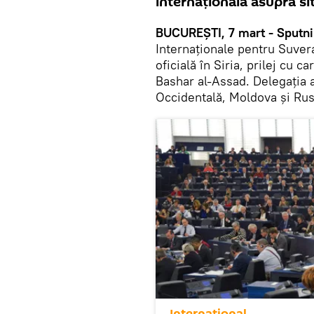
internațională asupra sit
BUCUREȘTI, 7 mart - Sputni
Internaționale pentru Suvera
oficială în Siria, prilej cu c
Bashar al-Assad. Delegația a
Occidentală, Moldova și Rus
Internaţional