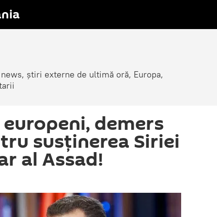
nia
 news, știri externe de ultimă oră, Europa,
arii
i europeni, demers
ru susținerea Siriei
har al Assad!