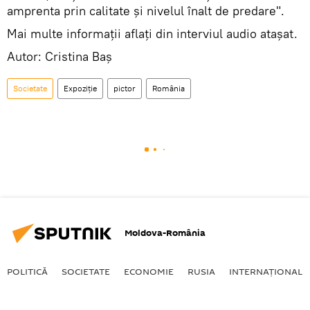
amprenta prin calitate și nivelul înalt de predare".
Mai multe informații aflați din interviul audio atașat.
Autor: Cristina Baș
Societate
Expoziție
pictor
România
Moldova-România
POLITICĂ
SOCIETATE
ECONOMIE
RUSIA
INTERNAŢIONAL