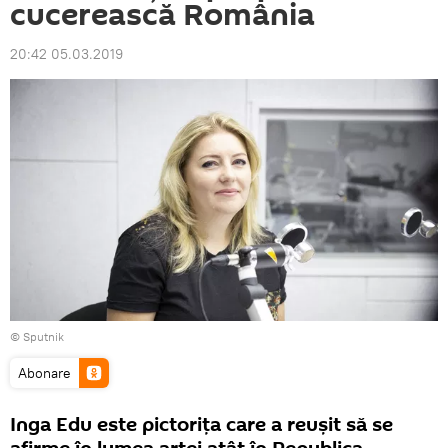
cucerească România
20:42 05.03.2019
© Sputnik
Abonare
Inga Edu este pictorița care a reușit să se