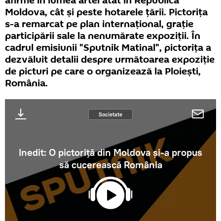
afirme în lumea artei atât în Republica
Moldova, cât și peste hotarele țării. Pictorița
s-a remarcat pe plan internațional, grație
participării sale la nenumărate expoziții. În
cadrul emisiunii "Sputnik Matinal", pictorița a
dezvăluit detalii despre următoarea expoziție
de picturi pe care o organizează la Ploiești,
România.
Societate
Inedit: O pictoriță din Moldova și-a propus
să cucerească România