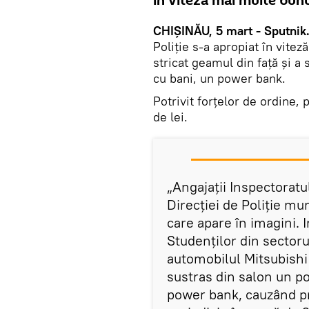
în viteză mai multe bunu
CHIȘINĂU, 5 mart - Sputnik
Poliție s-a apropiat în vite
stricat geamul din față și a
cu bani, un power bank.
Potrivit forțelor de ordine,
de lei.
„Angajații Inspectoratu
Direcției de Poliție mu
care apare în imagini. 
Studenților din sectoru
automobilul Mitsubishi 
sustras din salon un p
power bank, cauzând pro