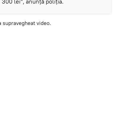
300 lei”, anunță poliția.
ra supravegheat video.