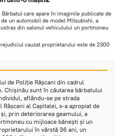
ri dintr-o mașină.
.
Bărbatul care apare în imaginile publicate de
ză de un automobil de model Mitsubishi, a
 sustras din salonul vehiculului un portmoneu
 prejudiciul cauzat proprietarului este de 2300
lui de Poliție Râșcani din cadrul
n. Chișinău sunt în căutarea bărbatului
Individul, aflându-se pe strada
l Râșcani al Capitalei, s-a apropiat de
și, prin deteriorarea geamului, a
ortmoneu cu mijloace bănești și un
prietarului în vârstă 36 ani, un