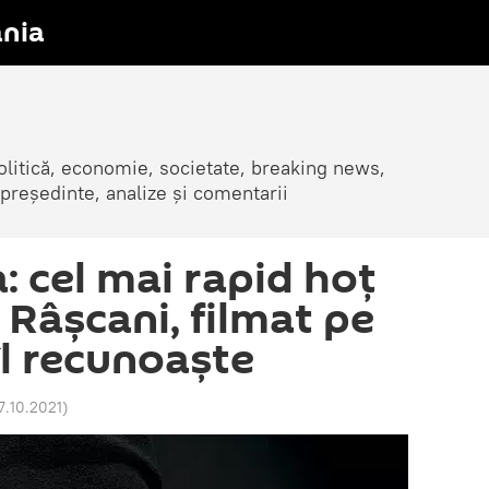
nia
olitică, economie, societate, breaking news,
 președinte, analize și comentarii
a: cel mai rapid hoț
 Râșcani, filmat pe
îl recunoaște
17.10.2021
)