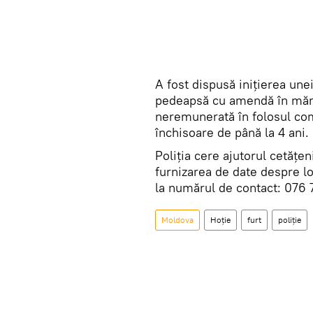
A fost dispusă iniţierea une
pedeapsă cu amendă în măr
neremunerată în folosul com
închisoare de până la 4 ani.
Poliția cere ajutorul cetățe
furnizarea de date despre lo
la numărul de contact: 076 7
Moldova
Hoție
furt
poliție