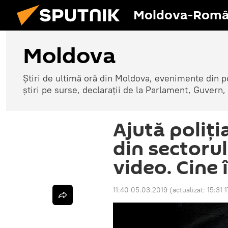
Moldova-Româ
Moldova
Știri de ultimă oră din Moldova, evenimente din p
știri pe surse, declarații de la Parlament, Guvern,
Ajută poliți
din sectorul
video. Cine 
11:40 05.03.2019
(actualizat:
15:31 