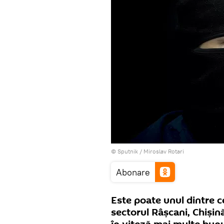
© Sputnik / Miroslav Rotari
Abonare
Este poate unul dintre c
sectorul Râșcani, Chișin