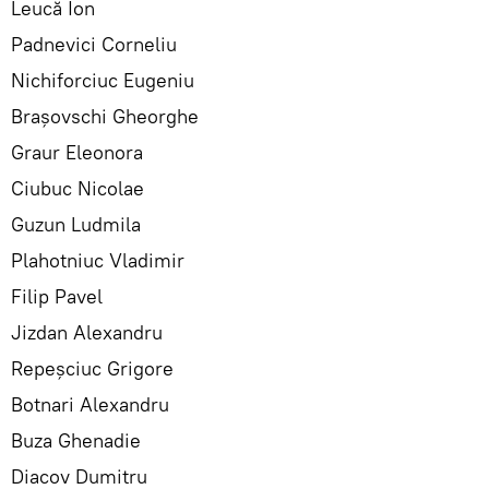
Leucă Ion
Padnevici Corneliu
Nichiforciuc Eugeniu
Brașovschi Gheorghe
Graur Eleonora
Ciubuc Nicolae
Guzun Ludmila
Plahotniuc Vladimir
Filip Pavel
Jizdan Alexandru
Repeșciuc Grigore
Botnari Alexandru
Buza Ghenadie
Diacov Dumitru