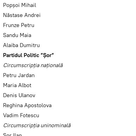
Popșoi Mihail
Năstase Andrei
Frunze Petru
Sandu Maia
Alaiba Dumitru
Partidul Politic ”Șor”
Circumscripția națională
Petru Jardan
Maria Albot
Denis Ulanov
Reghina Apostolova
Vadim Fotescu
Circumscripția uninominală
Șor Ilan