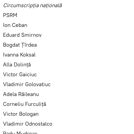
Circumscripția națională
PSRM
Ion Ceban
Eduard Smirnov
Bogdat Țîrdea
Ivanna Koksal
Alla Dolință
Victor Gaiciuc
Vladimir Golovatiuc
Adela Răileanu
Corneliu Furculiță
Victor Bologan
Vladimir Odnostalco
Radu Mudreac