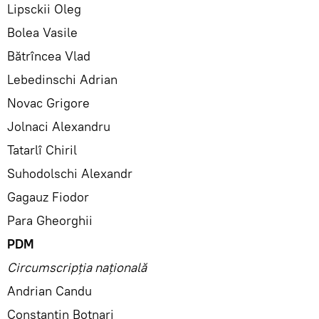
Lipsckii Oleg
Bolea Vasile
Bătrîncea Vlad
Lebedinschi Adrian
Novac Grigore
Jolnaci Alexandru
Tatarlî Chiril
Suhodolschi Alexandr
Gagauz Fiodor
Para Gheorghii
PDM
Circumscripția națională
Andrian Candu
Constantin Botnari