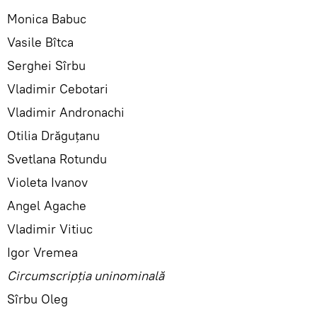
Monica Babuc
Vasile Bîtca
Serghei Sîrbu
Vladimir Cebotari
Vladimir Andronachi
Otilia Drăguțanu
Svetlana Rotundu
Violeta Ivanov
Angel Agache
Vladimir Vitiuc
Igor Vremea
Circumscripția uninominală
Sîrbu Oleg