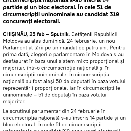
circumscripția națională s-au înscris 14
partide și un bloc electoral. În cele 51 de
circumscripții uninominale au candidat 319
concurenți electorali.
CHIȘINĂU, 25 feb – Sputnik.
Cetățenii Republicii
Moldova au ales duminică, 24 februarie, un nou
Parlament al țării pe un mandat de patru ani. Pentru
prima dată, alegerile parlamentare în Moldova s-au
desfășurat în baza unui sistem mixt: proporțional și
majoritar, într-o circumscripție națională și în
circumscripții uninominale. În circumscripția
națională au fost aleși 50 de deputați în baza votului
reprezentării proporționale, iar în circumscripțiile
uninominale – 51 de deputați în baza votului
majoritar.
La scrutinul parlamentar din 24 februarie în
circumscripția națională s-au înscris 14 partide și un
bloc electoral. În cele 51 de circumscripții