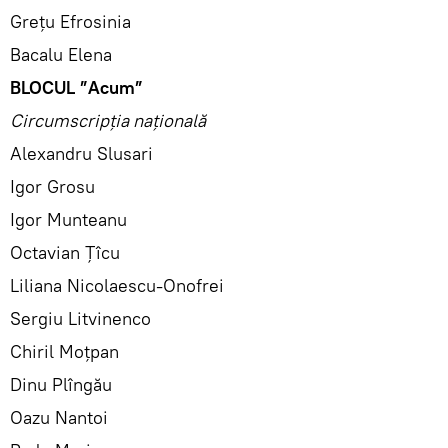
Grețu Efrosinia
Bacalu Elena
BLOCUL ”Acum”
Circumscripția națională
Alexandru Slusari
Igor Grosu
Igor Munteanu
Octavian Țîcu
Liliana Nicolaescu-Onofrei
Sergiu Litvinenco
Chiril Moțpan
Dinu Plîngău
Oazu Nantoi