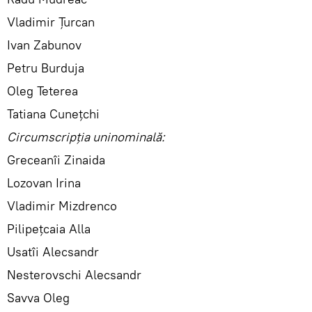
Vladimir Țurcan
Ivan Zabunov
Petru Burduja
Oleg Teterea
Tatiana Cunețchi
Circumscripția uninominală:
Greceanîi Zinaida
Lozovan Irina
Vladimir Mizdrenco
Pilipețcaia Alla
Usatîi Alecsandr
Nesterovschi Alecsandr
Savva Oleg