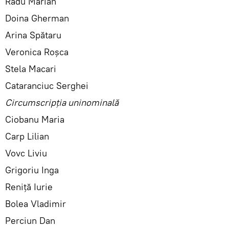
Radu Marian
Doina Gherman
Arina Spătaru
Veronica Roșca
Stela Macari
Cataranciuc Serghei
Circumscripția uninominală
Ciobanu Maria
Carp Lilian
Vovc Liviu
Grigoriu Inga
Reniță Iurie
Bolea Vladimir
Perciun Dan