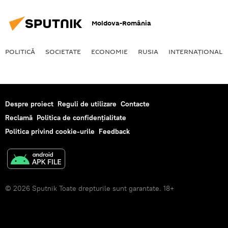
Moldova-România
POLITICĂ
SOCIETATE
ECONOMIE
RUSIA
INTERNAŢIONAL
Despre proiect
Reguli de utilizare
Contacte
Reclamă
Politica de confidențialitate
Politica privind cookie-urile
Feedback
© 2026 Sputnik Toate drepturile sunt garantate. 18+