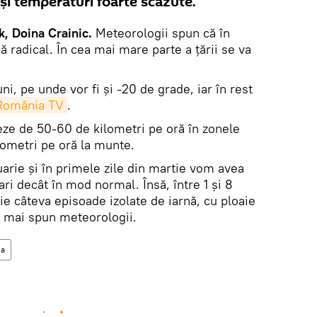
şi temperaturi foarte scăzute.
, Doina Crainic.
Meteorologii spun că în
adical. În cea mai mare parte a ţării se va
uni, pe unde vor fi şi -20 de grade, iar în rest
România TV
.
iteze de 50-60 de kilometri pe oră în zonele
lometri pe oră la munte.
bruarie şi în primele zile din martie vom avea
i decât în mod normal. Însă, între 1 şi 8
fie câteva episoade izolate de iarnă, cu ploaie
e, mai spun meteorologii.
ia