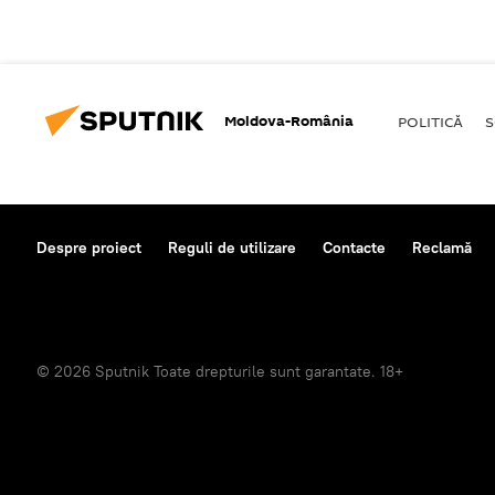
Moldova-România
POLITICĂ
S
Despre proiect
Reguli de utilizare
Contacte
Reclamă
© 2026 Sputnik Toate drepturile sunt garantate. 18+