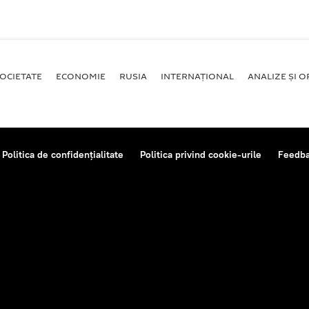
OCIETATE
ECONOMIE
RUSIA
INTERNAŢIONAL
ANALIZE ȘI OP
Politica de confidențialitate
Politica privind cookie-urile
Feedb