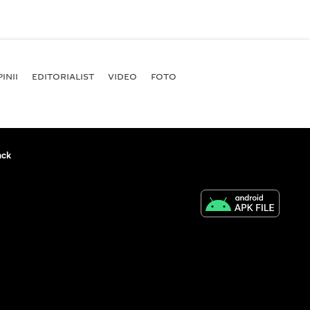
INII
EDITORIALIST
VIDEO
FOTO
ack