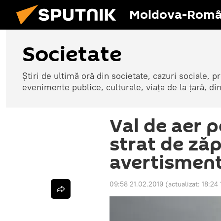
Moldova-Româ
Societate
Știri de ultimă oră din societate, cazuri sociale, pr
evenimente publice, culturale, viața de la țară, d
Val de aer p
strat de zăp
avertisment
09:58 21.02.2019
(actualizat:
18:24 