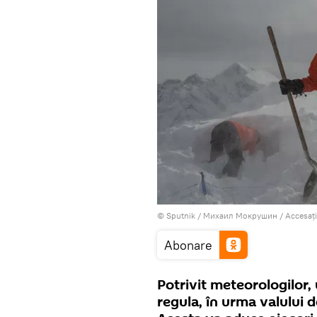
© Sputnik / Михаил Мокрушин
/
Accesați
Abonare
Potrivit meteorologilor,
regula, în urma valului d