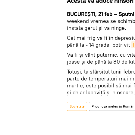
Acesta va aduce ninsori 
BUCUREŞTI, 21 feb – Sputnik
weekend vremea se schimbă r
instala gerul şi va ninge.
Cel mai frig va fi în depresi
până la - 14 grade, potrivit
Va fi şi vânt puternic, cu v
joase şi de până la 80 de ki
Totuşi, la sfârşitul lunii fe
parte de temperaturi mai mar
martie, este posibil să mai 
şi chiar lapoviţă şi ninsoar
Societate
Prognoza meteo în Român