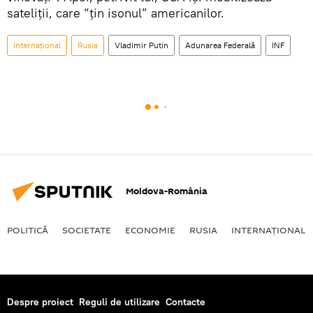
sateliții, care “țin isonul” americanilor.
Internaţional
Rusia
Vladimir Putin
Adunarea Federală
INF
Moldova-România
POLITICĂ
SOCIETATE
ECONOMIE
RUSIA
INTERNAŢIONAL
Despre proiect
Reguli de utilizare
Contacte