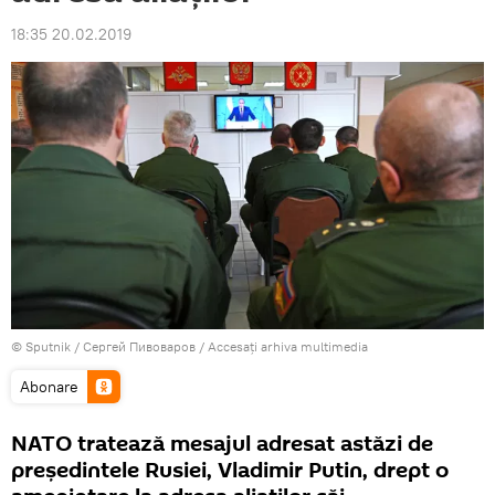
18:35 20.02.2019
© Sputnik / Сергей Пивоваров
/
Accesați arhiva multimedia
Abonare
NATO tratează mesajul adresat astăzi de
președintele Rusiei, Vladimir Putin, drept o