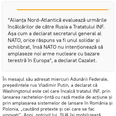
“Alianța Nord-Atlantică evaluează urmările
încălcărilor de către Rusia a Tratatului INF.
Așa cum a declarat secretarul general al
NATO, orice răspuns va fi unul solidar și
echilibrat, însă NATO nu intenționează să
amplaseze noi arme nucleare cu bazare
terestră în Europa”, a declarat Cazalet.
În mesajul său adresat miercuri Adunării Federale,
președintele rus Vladimir Putin, a declarat că
Washingtonul este cel care încalcă tratatul INF, prin
lansarea rachetelor-țintă cu rază medie de acțiune și
prin amplasarea sistemelor de lansare în România și
Polonia, „cautând pretexte și cei care se fac
vinovați”. Apoi, potrivit lui, SUA își mobilizează