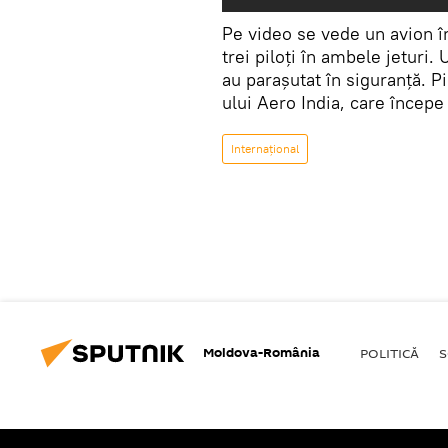
Pe video se vede un avion în
trei piloți în ambele jeturi. 
au parașutat în siguranță. P
ului Aero India, care începe
Internaţional
Moldova-România
POLITICĂ
S