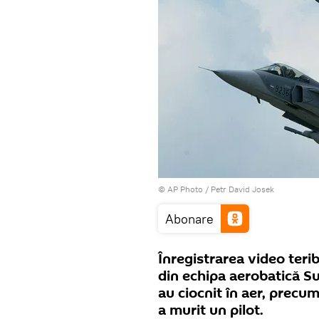
© AP Photo / Petr David Josek
Abonare
Înregistrarea video teri
din echipa aerobatică Sur
au ciocnit în aer, precu
a murit un pilot.