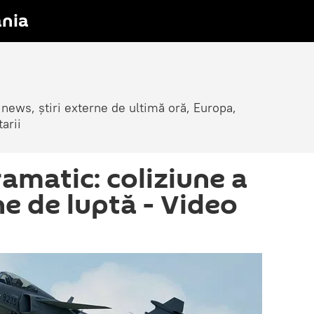
nia
 news, știri externe de ultimă oră, Europa,
arii
matic: coliziune a
e de luptă - Video