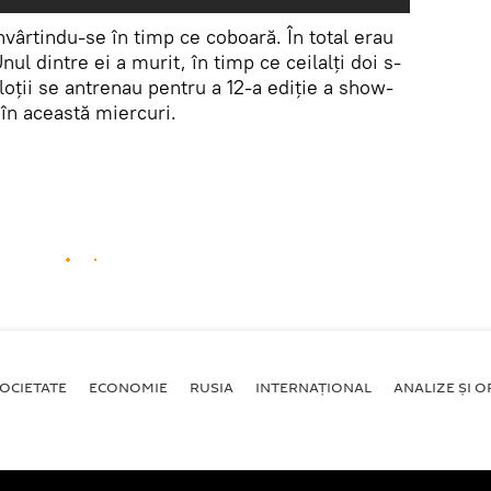
vârtindu-se în timp ce coboară. În total erau
Unul dintre ei a murit, în timp ce ceilalți doi s-
iloții se antrenau pentru a 12-a ediție a show-
 în această miercuri.
OCIETATE
ECONOMIE
RUSIA
INTERNAŢIONAL
ANALIZE ȘI OP