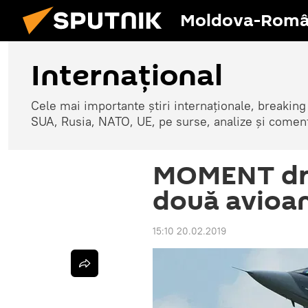
Moldova-Româ
Internaţional
Cele mai importante știri internaționale, breaking
SUA, Rusia, NATO, UE, pe surse, analize și coment
MOMENT dra
două avioan
15:10 20.02.2019