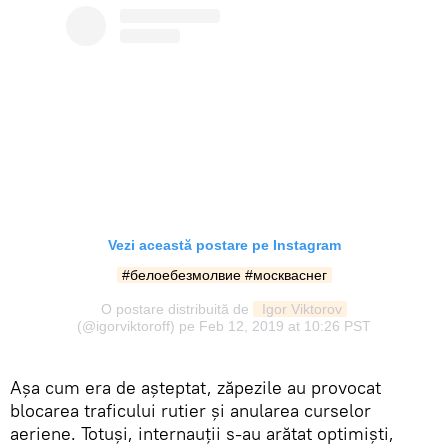
Vezi această postare pe Instagram
#белоебезмолвие #москваснег
O postare distribuită de
 Igor Viktorov
(@igorviktoroff) pe
Feb 12, 2019 at 10:26 PST
Așa cum era de așteptat, zăpezile au provocat
blocarea traficului rutier și anularea curselor
aeriene. Totuși, internauții s-au arătat optimiști,