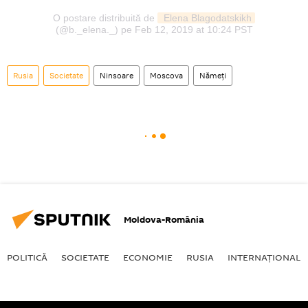
O postare distribuită de
 Elena Blagodatskikh
(@b._elena._) pe
Feb 12, 2019 at 10:24 PST
Rusia
Societate
Ninsoare
Moscova
Nămeți
Moldova-România
POLITICĂ
SOCIETATE
ECONOMIE
RUSIA
INTERNAŢIONAL