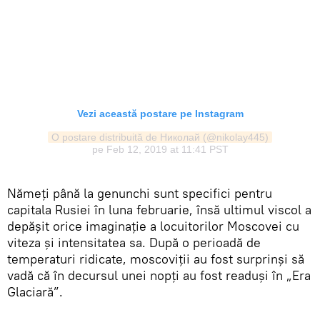
Vezi această postare pe Instagram
O postare distribuită de Николай (@nikolay445)
pe
Feb 12, 2019 at 11:41 PST
Nămeți până la genunchi sunt specifici pentru
capitala Rusiei în luna februarie, însă ultimul viscol a
depășit orice imaginație a locuitorilor Moscovei cu
viteza și intensitatea sa. După o perioadă de
temperaturi ridicate, moscoviții au fost surprinși să
vadă că în decursul unei nopți au fost readuși în „Era
Glaciară”.