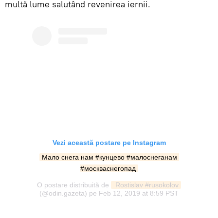
multă lume salutând revenirea iernii.
Vezi această postare pe Instagram
Мало снега нам #кунцево #малоснеганам 
#москваснегопад
O postare distribuită de
 Rostislav #rusokolov
(@odin.gazeta) pe
Feb 12, 2019 at 8:59 PST