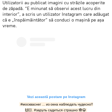
Utilizatorii au publicat imagini cu străzile acoperite
de zăpadă. “E minunat să observi acest lucru din
interior”, a scris un utilizator Instagram care adăugat
că e „înspăimâintător” să conduci o mașină pe așa
vreme.
Vezi această postare pe Instagram
#москваснег ... из окна наблюдать чудесно!!
🙌🏻. #заруль садиться страшно 🙈😂