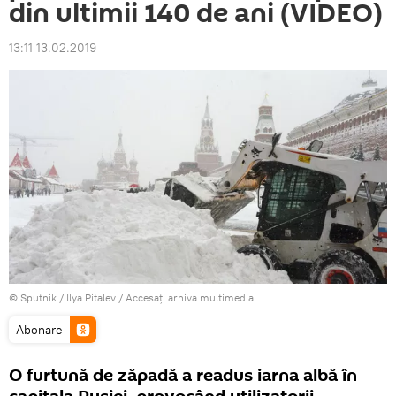
din ultimii 140 de ani (VIDEO)
13:11 13.02.2019
© Sputnik / Ilya Pitalev
/
Accesați arhiva multimedia
Abonare
O furtună de zăpadă a readus iarna albă în