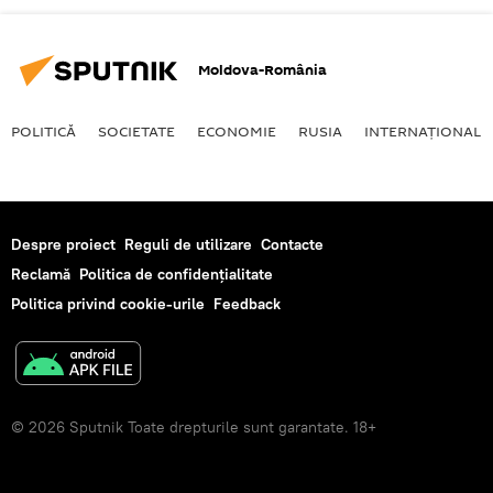
Moldova-România
POLITICĂ
SOCIETATE
ECONOMIE
RUSIA
INTERNAŢIONAL
Despre proiect
Reguli de utilizare
Contacte
Reclamă
Politica de confidențialitate
Politica privind cookie-urile
Feedback
© 2026 Sputnik Toate drepturile sunt garantate. 18+