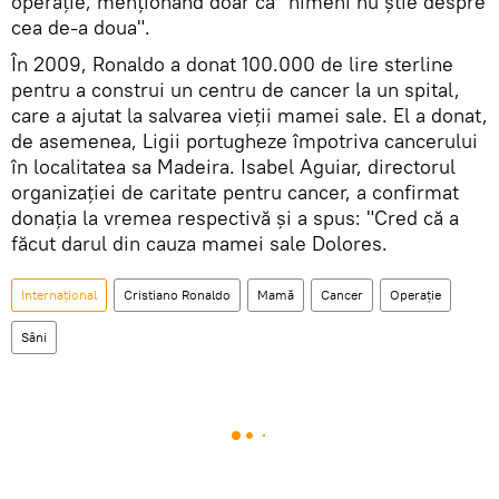
operație, menţionând doar că "nimeni nu știe despre
cea de-a doua".
În 2009, Ronaldo a donat 100.000 de lire sterline
pentru a construi un centru de cancer la un spital,
care a ajutat la salvarea vieții mamei sale. El a donat,
de asemenea, Ligii portugheze împotriva cancerului
în localitatea sa Madeira. Isabel Aguiar, directorul
organizației de caritate pentru cancer, a confirmat
donația la vremea respectivă și a spus: "Cred că a
făcut darul din cauza mamei sale Dolores.
Internaţional
Cristiano Ronaldo
Mamă
Cancer
Operație
Sâni