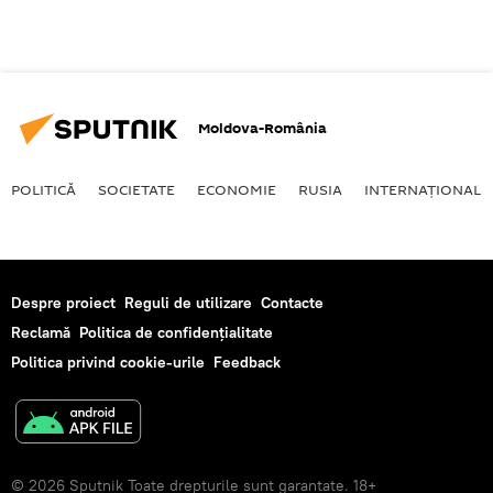
Moldova-România
POLITICĂ
SOCIETATE
ECONOMIE
RUSIA
INTERNAŢIONAL
Despre proiect
Reguli de utilizare
Contacte
Reclamă
Politica de confidențialitate
Politica privind cookie-urile
Feedback
© 2026 Sputnik Toate drepturile sunt garantate. 18+