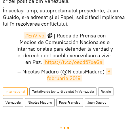
crizei politice din Venezuela.
În același timp, autoproclamatul președinte, Juan
Guaido, s-a adresat și el Papei, solicitând implicarea
lui în rezolvarea conflictului.
#EnVivo
📹 | Rueda de Prensa con
Medios de Comunicación Nacionales e
Internacionales para defender la verdad y
el derecho del pueblo venezolano a vivir
en Paz.
https://t.co/oecd57xeGa
— Nicolás Maduro (@NicolasMaduro)
8 
februarie 2019
Internaţional
Tentativa de lovitură de stat în Venezuela
Religie
Venezuela
Nicolas Maduro
Papa Francisc
Juan Guaido