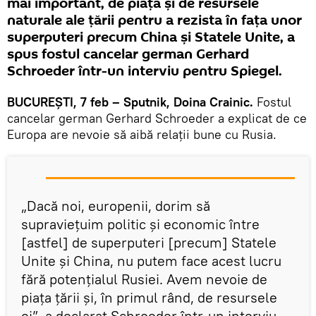
mai important, de piața și de resursele
naturale ale ţării pentru a rezista în faţa unor
superputeri precum China și Statele Unite, a
spus fostul cancelar german Gerhard
Schroeder într-un interviu pentru Spiegel.
BUCUREŞTI, 7 feb – Sputnik, Doina Crainic.
Fostul
cancelar german Gerhard Schroeder a explicat de ce
Europa are nevoie să aibă relaţii bune cu Rusia.
„Dacă noi, europenii, dorim să
supraviețuim politic și economic între
[astfel] de superputeri [precum] Statele
Unite și China, nu putem face acest lucru
fără potențialul Rusiei. Avem nevoie de
piața țării și, în primul rând, de resursele
ei”, a declarat Schroeder într-un interviu