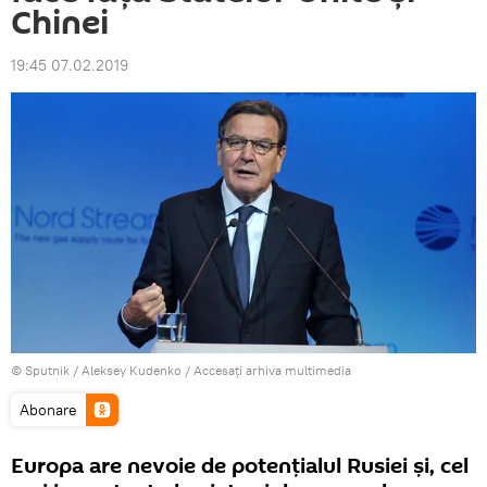
Chinei
19:45 07.02.2019
© Sputnik / Aleksey Kudenko
/
Accesați arhiva multimedia
Abonare
Europa are nevoie de potențialul Rusiei și, cel