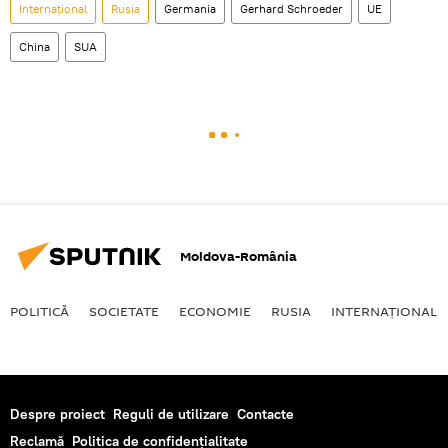
Internaţional
Rusia
Germania
Gerhard Schroeder
UE
China
SUA
Moldova-România
POLITICĂ
SOCIETATE
ECONOMIE
RUSIA
INTERNAŢIONAL
Despre proiect
Reguli de utilizare
Contacte
Reclamă
Politica de confidențialitate