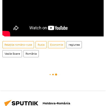
Relațiile româno-ruse
Rusia
Economie
regiunea
Vasile Soare
România
Moldova-România