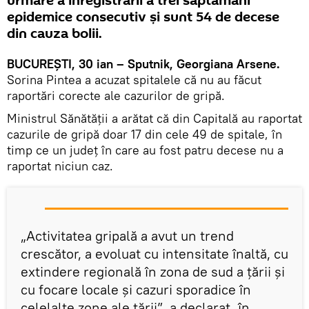
urmare a înregistrării a trei săptămâni
epidemice consecutiv şi sunt 54 de decese
din cauza bolii.
BUCUREŞTI, 30 ian – Sputnik, Georgiana Arsene.
Sorina Pintea a acuzat spitalele că nu au făcut
raportări corecte ale cazurilor de gripă.
Ministrul Sănătății a arătat că din Capitală au raportat
cazurile de gripă doar 17 din cele 49 de spitale, în
timp ce un judeţ în care au fost patru decese nu a
raportat niciun caz.
„Activitatea gripală a avut un trend
crescător, a evoluat cu intensitate înaltă, cu
extindere regională în zona de sud a ţării şi
cu focare locale şi cazuri sporadice în
celelalte zone ale ţării”, a declarat, în