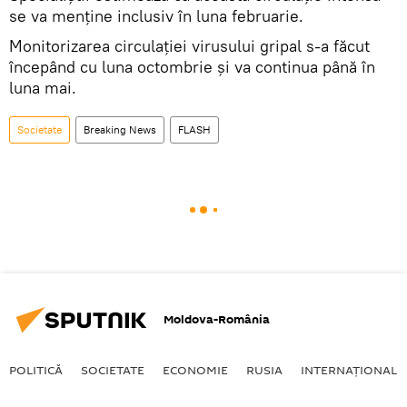
se va menţine inclusiv în luna februarie.
Monitorizarea circulaţiei virusului gripal s-a făcut
începând cu luna octombrie şi va continua până în
luna mai.
Societate
Breaking News
FLASH
Moldova-România
POLITICĂ
SOCIETATE
ECONOMIE
RUSIA
INTERNAŢIONAL