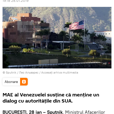
19:18 28.01.2019
© Sputnik / Лео Альварес
/
Accesați arhiva multimedia
Abonare
MAE al Venezuelei susține că menține un
dialog cu autoritățile din SUA.
BUCUREȘTI, 28 ian – Sputnik
. Ministrul Afacerilor