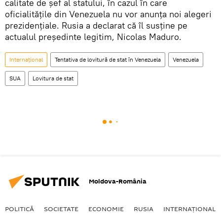
calitate de șef al statului, în cazul în care
oficialitățile din Venezuela nu vor anunța noi alegeri
prezidențiale. Rusia a declarat că îl susține pe
actualul președinte legitim, Nicolas Maduro.
Internaţional
Tentativa de lovitură de stat în Venezuela
Venezuela
SUA
Lovitura de stat
Moldova-România
POLITICĂ
SOCIETATE
ECONOMIE
RUSIA
INTERNAŢIONAL