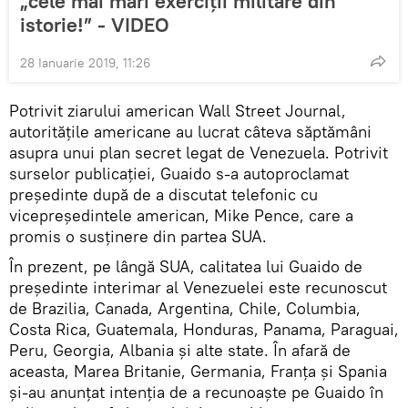
„cele mai mari exerciții militare din
istorie!” - VIDEO
28 Ianuarie 2019, 11:26
Potrivit ziarului american Wall Street Journal,
autoritățile americane au lucrat câteva săptămâni
asupra unui plan secret legat de Venezuela. Potrivit
surselor publicației, Guaido s-a autoproclamat
președinte după de a discutat telefonic cu
vicepreședintele american, Mike Pence, care a
promis o susținere din partea SUA.
În prezent, pe lângă SUA, calitatea lui Guaido de
președinte interimar al Venezuelei este recunoscut
de Brazilia, Canada, Argentina, Chile, Columbia,
Costa Rica, Guatemala, Honduras, Panama, Paraguai,
Peru, Georgia, Albania și alte state. În afară de
aceasta, Marea Britanie, Germania, Franța și Spania
și-au anunțat intenția de a recunoaște pe Guaido în