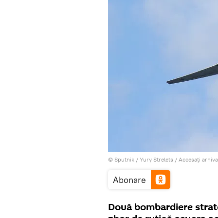
© Sputnik / Yury Strelets
/
Accesați arhiv
Abonare
Două bombardiere strate