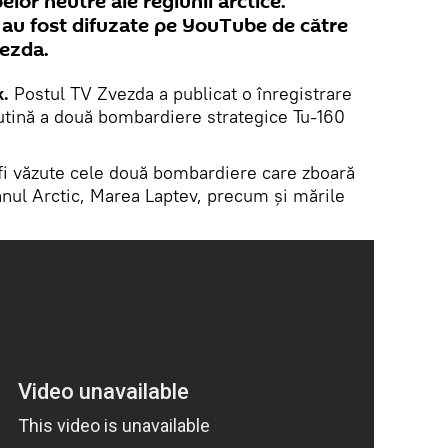
lor neutre ale regiunii arctice.
 au fost difuzate pe YouTube de către
vezda.
k.
Postul TV Zvezda a publicat o înregistrare
rutină a două bombardiere strategice Tu-160
 fi văzute cele două bombardiere care zboară
nul Arctic, Marea Laptev, precum și mările