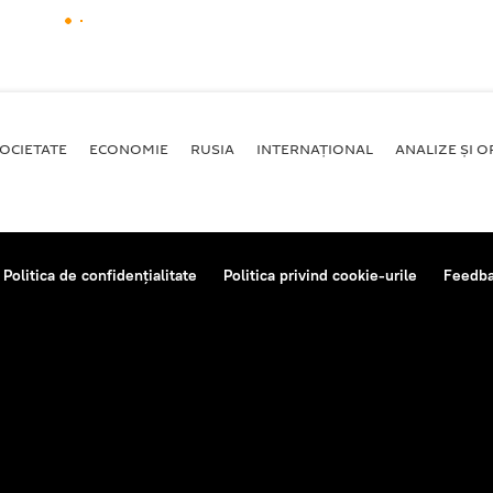
OCIETATE
ECONOMIE
RUSIA
INTERNAŢIONAL
ANALIZE ȘI OP
Politica de confidențialitate
Politica privind cookie-urile
Feedb