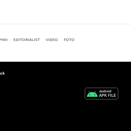
INII
EDITORIALIST
VIDEO
FOTO
ack