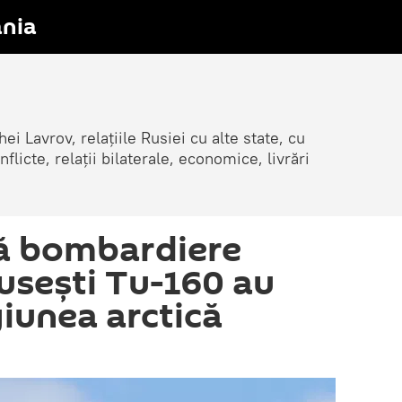
nia
ei Lavrov, relațiile Rusiei cu alte state, cu
cte, relații bilaterale, economice, livrări
ă bombardiere
ruseşti Tu-160 au
giunea arctică