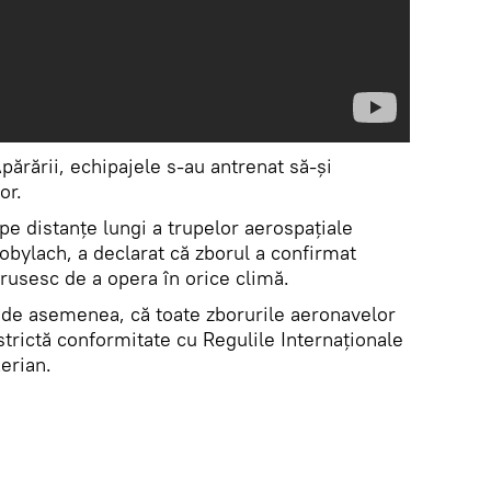
Apărării, echipajele s-au antrenat să-și
or.
pe distanțe lungi a trupelor aerospațiale
obylach, a declarat că zborul a confirmat
rusesc de a opera în orice climă.
, de asemenea, că toate zborurile aeronavelor
 strictă conformitate cu Regulile Internaționale
Aerian.