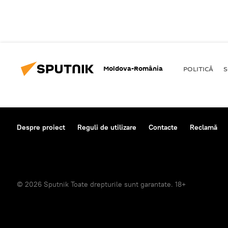
Moldova-România
POLITICĂ
S
Despre proiect
Reguli de utilizare
Contacte
Reclamă
© 2026 Sputnik Toate drepturile sunt garantate. 18+