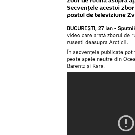
zbor de rutină asupra ape
Secvențele acestui zbor
postul de televiziune Z
BUCUREŞTI, 27 ian - Sputni
video care arată zborul de 
rusești deasupra Arcticii.
În secvenţele publicate pot
peste apele neutre din Ocea
Barentz și Kara.