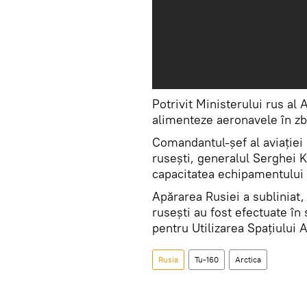
Potrivit Ministerului rus al 
alimenteze aeronavele în zb
Comandantul-şef al aviației 
rusești, generalul Serghei K
capacitatea echipamentului 
Apărarea Rusiei a subliniat
rusești au fost efectuate în
pentru Utilizarea Spațiului 
Rusia
Tu-160
Arctica