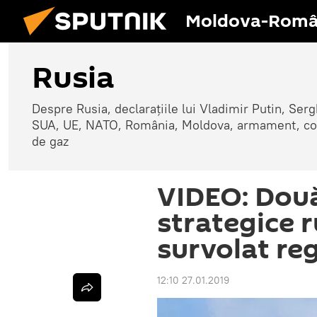
Moldova-Româ
Rusia
Despre Rusia, declarațiile lui Vladimir Putin, Sergh
SUA, UE, NATO, România, Moldova, armament, confli
de gaz
VIDEO: Dou
strategice 
survolat re
12:10 27.01.2019