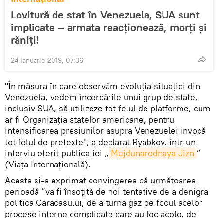
Lovitură de stat în Venezuela, SUA sunt
implicate – armata reacționează, morți și
răniți!
24 Ianuarie 2019, 07:36
"În măsura în care observăm evoluția situației din
Venezuela, vedem încercările unui grup de state,
inclusiv SUA, să utilizeze tot felul de platforme, cum
ar fi Organizația statelor americane, pentru
intensificarea presiunilor asupra Venezuelei invocă
tot felul de pretexte", a declarat Ryabkov, într-un
interviu oferit publicației „
Mejdunarodnaya Jizn
”
(Viața Internațională).
Acesta și-a exprimat convingerea că următoarea
perioadă “va fi însoțită de noi tentative de a denigra
politica Caracasului, de a turna gaz pe focul acelor
procese interne complicate care au loc acolo, de