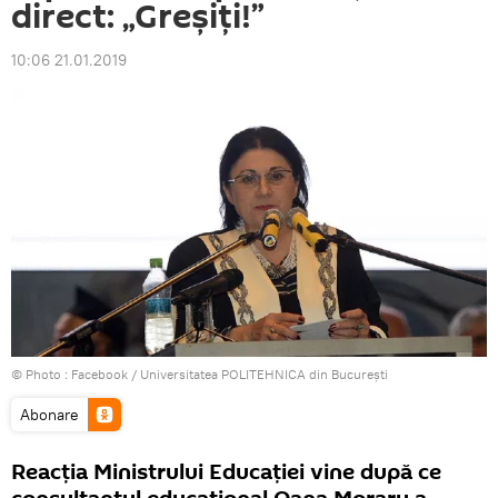
direct: „Greşiţi!”
10:06 21.01.2019
© Photo :
Facebook / Universitatea POLITEHNICA din București
Abonare
Reacţia Ministrului Educaţiei vine după ce