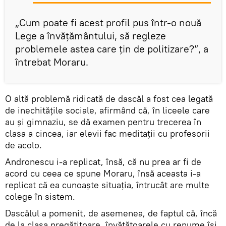
„Cum poate fi acest profil pus într-o nouă
Lege a învăţământului, să regleze
problemele astea care ţin de politizare?”, a
întrebat Moraru.
O altă problemă ridicată de dascăl a fost cea legată
de inechităţile sociale, afirmând că, în liceele care
au şi gimnaziu, se dă examen pentru trecerea în
clasa a cincea, iar elevii fac meditaţii cu profesorii
de acolo.
Andronescu i-a replicat, însă, că nu prea ar fi de
acord cu ceea ce spune Moraru, însă aceasta i-a
replicat că ea cunoaşte situaţia, întrucât are multe
colege în sistem.
Dascălul a pomenit, de asemenea, de faptul că, încă
de la clasa pregătitoare, învăţătoarele cu renume îşi