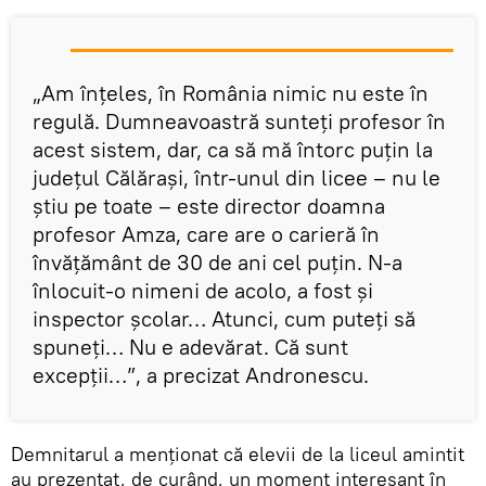
„Am înţeles, în România nimic nu este în
regulă. Dumneavoastră sunteţi profesor în
acest sistem, dar, ca să mă întorc puţin la
judeţul Călăraşi, într-unul din licee – nu le
ştiu pe toate – este director doamna
profesor Amza, care are o carieră în
învăţământ de 30 de ani cel puţin. N-a
înlocuit-o nimeni de acolo, a fost şi
inspector şcolar… Atunci, cum puteţi să
spuneţi… Nu e adevărat. Că sunt
excepţii…”, a precizat Andronescu.
Demnitarul a menţionat că elevii de la liceul amintit
au prezentat, de curând, un moment interesant în