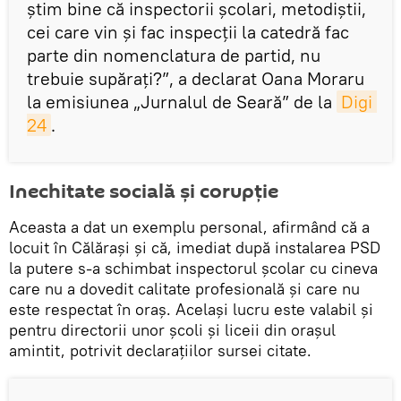
ştim bine că inspectorii şcolari, metodiştii,
cei care vin şi fac inspecţii la catedră fac
parte din nomenclatura de partid, nu
trebuie supăraţi?”, a declarat Oana Moraru
la emisiunea „Jurnalul de Seară” de la
Digi 
24
.
Inechitate socială şi corupţie
Aceasta a dat un exemplu personal, afirmând că a
locuit în Călăraşi şi că, imediat după instalarea PSD
la putere s-a schimbat inspectorul şcolar cu cineva
care nu a dovedit calitate profesională şi care nu
este respectat în oraş. Acelaşi lucru este valabil şi
pentru directorii unor şcoli şi liceii din oraşul
amintit, potrivit declaraţiilor sursei citate.