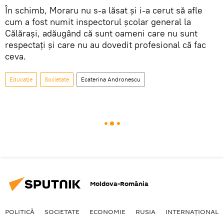
În schimb, Moraru nu s-a lăsat şi i-a cerut să afle
cum a fost numit inspectorul şcolar general la
Călăraşi, adăugând că sunt oameni care nu sunt
respectaţi şi care nu au dovedit profesional că fac
ceva.
Educație
Societate
Ecaterina Andronescu
Moldova-România
POLITICĂ
SOCIETATE
ECONOMIE
RUSIA
INTERNAŢIONAL