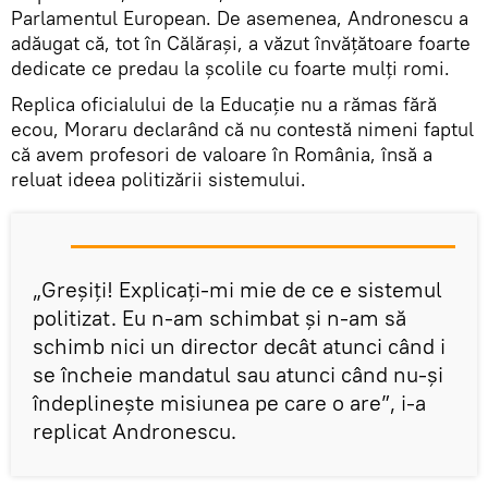
Parlamentul European. De asemenea, Andronescu a
adăugat că, tot în Călăraşi, a văzut învăţătoare foarte
dedicate ce predau la şcolile cu foarte mulţi romi.
Replica oficialului de la Educaţie nu a rămas fără
ecou, Moraru declarând că nu contestă nimeni faptul
că avem profesori de valoare în România, însă a
reluat ideea politizării sistemului.
„Greşiţi! Explicaţi-mi mie de ce e sistemul
politizat. Eu n-am schimbat şi n-am să
schimb nici un director decât atunci când i
se încheie mandatul sau atunci când nu-şi
îndeplineşte misiunea pe care o are”, i-a
replicat Andronescu.