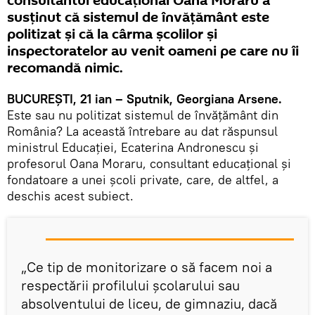
consultantul educaţional Oana Moraru a
susţinut că sistemul de învăţământ este
politizat şi că la cârma şcolilor şi
inspectoratelor au venit oameni pe care nu îi
recomandă nimic.
BUCUREŞTI, 21 ian – Sputnik, Georgiana Arsene.
Este sau nu politizat sistemul de învăţământ din
România? La această întrebare au dat răspunsul
ministrul Educaţiei, Ecaterina Andronescu şi
profesorul Oana Moraru, consultant educaţional şi
fondatoare a unei şcoli private, care, de altfel, a
deschis acest subiect.
„Ce tip de monitorizare o să facem noi a
respectării profilului şcolarului sau
absolventului de liceu, de gimnaziu, dacă