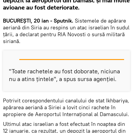
depozit la aeroportul din Damasc și mai multe
avioane au fost deteriorate.
BUCUREŞTI, 20 ian - Sputnik.
Sistemele de apărare
aeriană din Siria au respins un atac israelian în sudul
țării, a declarat pentru RIA Novosti o sursă militară
siriană.
"Toate rachetele au fost doborate, niciuna
nu a atins ţintele", a spus sursa agenției.
Potrivit corespondentului canalului de stat Ikhbariya,
apărarea aeriană a Siriei a lovit cinci rachete în
apropiere de Aeroportul Internațional al Damascului.
Ultimul atac israelian a fost efectuat în noaptea din
12 ianuarie, ca rezultat, un depozit la aeroportul din