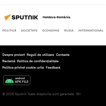
Moldova-România
POLITICĂ
SOCIETATE
ECONOMIE
RUSIA
INTERNAŢIONAL
Despre proiect
Reguli de utilizare
Contacte
Reclamă
Politica de confidențialitate
Politica privind cookie-urile
Feedback
© 2026 Sputnik Toate drepturile sunt garantate. 18+