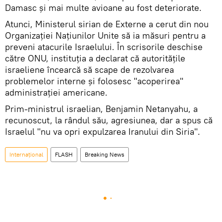
Damasc și mai multe avioane au fost deteriorate.
Atunci, Ministerul sirian de Externe a cerut din nou
Organizației Națiunilor Unite să ia măsuri pentru a
preveni atacurile Israelului. În scrisorile deschise
către ONU, instituţia a declarat că autoritățile
israeliene încearcă să scape de rezolvarea
problemelor interne și folosesc "acoperirea"
administrației americane.
Prim-ministrul israelian, Benjamin Netanyahu, a
recunoscut, la rândul său, agresiunea, dar a spus că
Israelul "nu va opri expulzarea Iranului din Siria".
Internaţional
FLASH
Breaking News