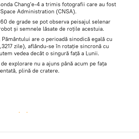
sonda Chang'e-4 a trimis fotografii care au fost
l Space Administration (CNSA).
60 de grade se pot observa peisajul selenar
 robot și semnele lăsate de roţile acestuia.
l Pământului are o perioadă sinodică egală cu
,3217 zile), aflându-se în rotaţie sincronă cu
utem vedea decât o singură faţă a Lunii.
 de explorare nu a ajuns până acum pe faţa
entată, plină de cratere.