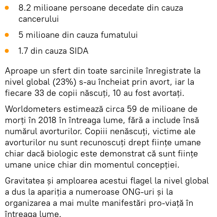
8.2 milioane persoane decedate din cauza
cancerului
5 milioane din cauza fumatului
1.7 din cauza SIDA
Aproape un sfert din toate sarcinile înregistrate la
nivel global (23%) s-au încheiat prin avort, iar la
fiecare 33 de copii născuți, 10 au fost avortați.
Worldometers estimează circa 59 de milioane de
morți în 2018 în întreaga lume, fără a include însă
numărul avorturilor. Copiii nenăscuți, victime ale
avorturilor nu sunt recunoscuți drept ființe umane
chiar dacă biologic este demonstrat că sunt ființe
umane unice chiar din momentul concepției.
Gravitatea și amploarea acestui flagel la nivel global
a dus la apariția a numeroase ONG-uri și la
organizarea a mai multe manifestări pro-viață în
întreaga lume.