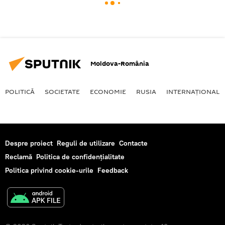
Moldova-România
POLITICĂ
SOCIETATE
ECONOMIE
RUSIA
INTERNAŢIONAL
Despre proiect
Reguli de utilizare
Contacte
Reclamă
Politica de confidențialitate
Politica privind cookie-urile
Feedback