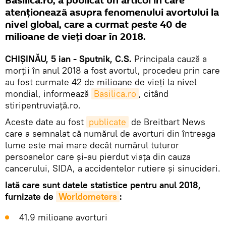
Basilica.ro, a publicat un articol în care
atenționează asupra fenomenului avortului la
nivel global, care a curmat peste 40 de
milioane de vieți doar în 2018.
CHIȘINĂU, 5 ian - Sputnik, C.S.
Principala cauză a
morții în anul 2018 a fost avortul, procedeu prin care
au fost curmate 42 de milioane de vieți la nivel
mondial, informează
Basilica.ro
, citând
stiripentruviață.ro.
Aceste date au fost
publicate
de Breitbart News
care a semnalat că numărul de avorturi din întreaga
lume este mai mare decât numărul tuturor
persoanelor care și-au pierdut viața din cauza
cancerului, SIDA, a accidentelor rutiere și sinucideri.
Iată care sunt datele statistice pentru anul 2018,
furnizate de
Worldometers
:
41.9 milioane avorturi