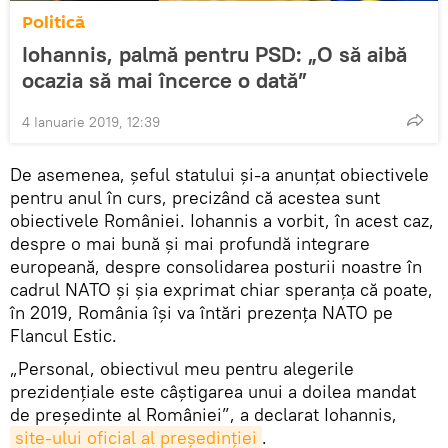
Politică
Iohannis, palmă pentru PSD: „O să aibă
ocazia să mai încerce o dată”
4 Ianuarie 2019, 12:39
De asemenea, şeful statului şi-a anunţat obiectivele
pentru anul în curs, precizând că acestea sunt
obiectivele României. Iohannis a vorbit, în acest caz,
despre o mai bună şi mai profundă integrare
europeană, despre consolidarea posturii noastre în
cadrul NATO şi şia exprimat chiar speranţa că poate,
în 2019, România îşi va întări prezenţa NATO pe
Flancul Estic.
„Personal, obiectivul meu pentru alegerile
prezidenţiale este câştigarea unui a doilea mandat
de preşedinte al României”, a declarat Iohannis,
site-ului oficial al președinției
.