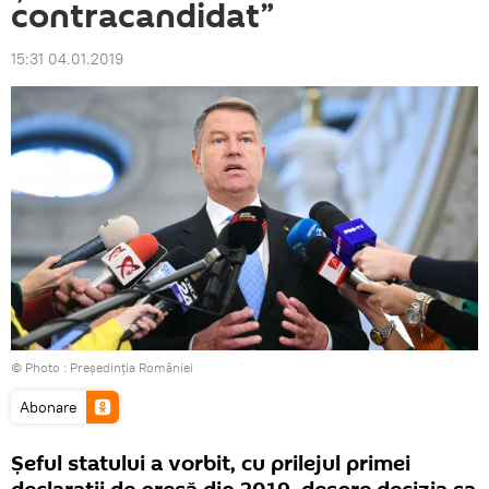
contracandidat”
15:31 04.01.2019
© Photo :
Președinția României
Abonare
Şeful statului a vorbit, cu prilejul primei