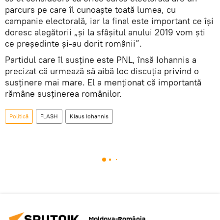
parcurs pe care îl cunoaşte toată lumea, cu
campanie electorală, iar la final este important ce îşi
doresc alegătorii „şi la sfâşitul anului 2019 vom şti
ce preşedinte şi-au dorit românii”.
Partidul care îl susţine este PNL, însă Iohannis a
precizat că urmează să aibă loc discuţia privind o
susţinere mai mare. El a menţionat că importantă
rămâne susţinerea românilor.
Politică
FLASH
Klaus Iohannis
Moldova-România