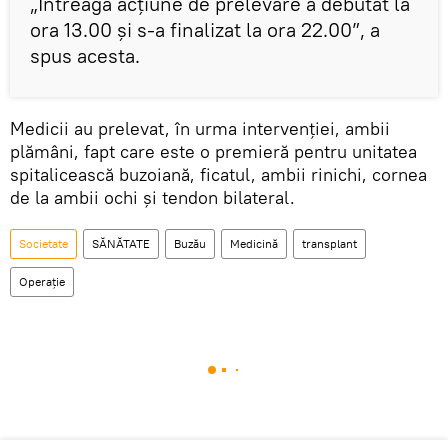
„Întreaga acţiune de prelevare a debutat la
ora 13.00 şi s-a finalizat la ora 22.00”, a
spus acesta.
Medicii au prelevat, în urma intervenţiei, ambii
plămâni, fapt care este o premieră pentru unitatea
spitalicească buzoiană, ficatul, ambii rinichi, cornea
de la ambii ochi şi tendon bilateral.
Societate
SĂNĂTATE
Buzău
Medicină
transplant
Operație