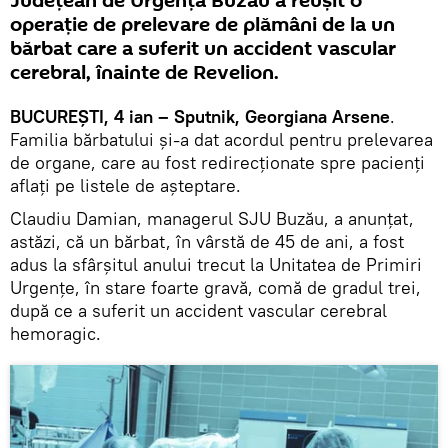
Judeţean de Urgenţă Buzău a reuşit o
operaţie de prelevare de plămâni de la un
bărbat care a suferit un accident vascular
cerebral, înainte de Revelion.
BUCUREŞTI, 4 ian – Sputnik, Georgiana Arsene
.
Familia bărbatului şi-a dat acordul pentru prelevarea
de organe, care au fost redirecţionate spre pacienţi
aflaţi pe listele de aşteptare.
Claudiu Damian, managerul SJU Buzău, a anunţat,
astăzi, că un bărbat, în vârstă de 45 de ani, a fost
adus la sfârşitul anului trecut la Unitatea de Primiri
Urgenţe, în stare foarte gravă, comă de gradul trei,
după ce a suferit un accident vascular cerebral
hemoragic.