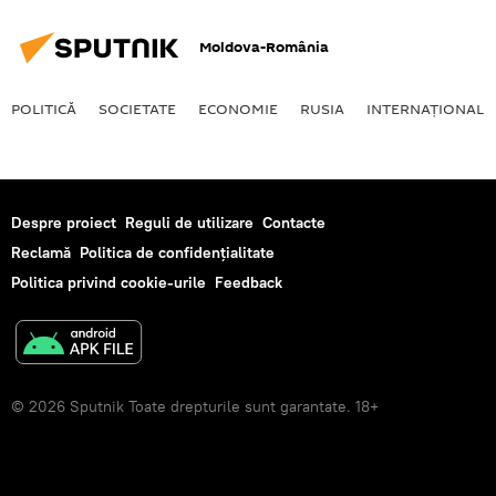
Moldova-România
POLITICĂ
SOCIETATE
ECONOMIE
RUSIA
INTERNAŢIONAL
Despre proiect
Reguli de utilizare
Contacte
Reclamă
Politica de confidențialitate
Politica privind cookie-urile
Feedback
© 2026 Sputnik Toate drepturile sunt garantate. 18+