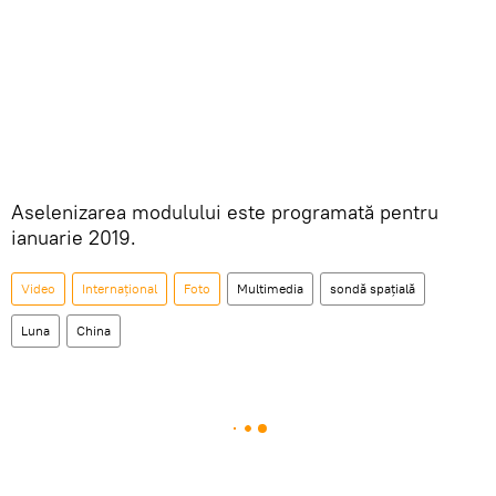
Aselenizarea modulului este programată pentru
ianuarie 2019.
Video
Internaţional
Foto
Multimedia
sondă spațială
Luna
China