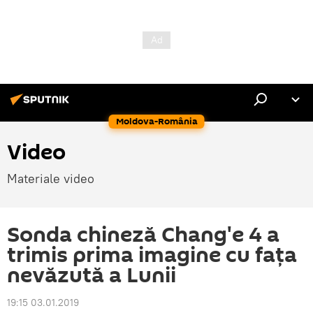
Moldova-România
Video
Materiale video
Sonda chineză Chang'e 4 a
trimis prima imagine cu fața
nevăzută a Lunii
19:15 03.01.2019