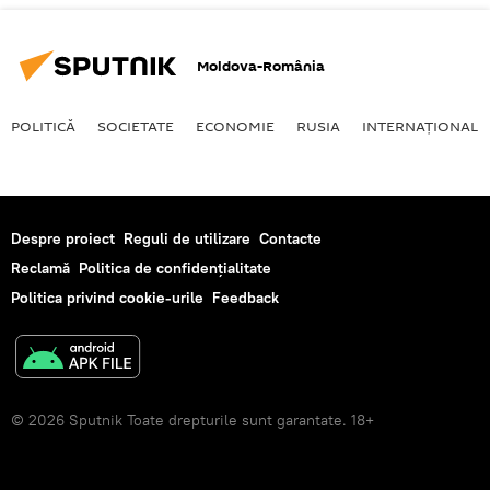
Moldova-România
POLITICĂ
SOCIETATE
ECONOMIE
RUSIA
INTERNAŢIONAL
Despre proiect
Reguli de utilizare
Contacte
Reclamă
Politica de confidențialitate
Politica privind cookie-urile
Feedback
© 2026 Sputnik Toate drepturile sunt garantate. 18+