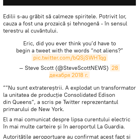
Edilii s-au grăbit să calmeze spiritele. Potrivit lor,
cauza a fost una prozaică și tehnogenă - în sensul
terestru al cuvăntului.
Eric, did you ever think you’d have to
begin a tweet with the words “not aliens?”
pic.twitter.com/bQSjSWHTqg
— Steve Scott (@SteveScottNEWS)
28 
декабря 2018 г.
​””Nu sunt extratereștrii. A explodat un transformator
la unitatea de producție Consolidated Edison
din Queens”, a scris pe Twitter reprezentantul
primarului de New York.
El a mai comunicat despre lipsa curentului electric
în mai multe carteire și în aeroportul La Guardia.
Autoritățile aeroportuare au confirmat acest fapt și