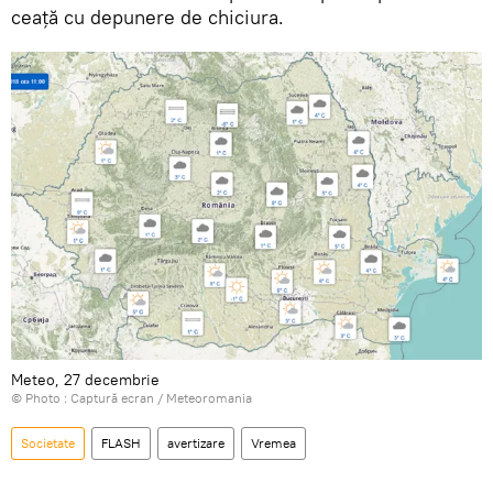
ceață cu depunere de chiciura.
Meteo, 27 decembrie
© Photo :
Captură ecran / Meteoromania
Societate
FLASH
avertizare
Vremea