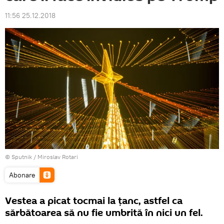
11:56 25.12.2018
© Sputnik / Miroslav Rotari
Abonare
Vestea a picat tocmai la țanc, astfel ca
sărbătoarea să nu fie umbrită în nici un fel.