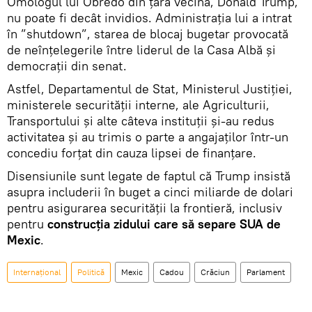
Omologul lui Obredo din țara vecină, Donald Trump,
nu poate fi decât invidios. Administrația lui a intrat
în ”shutdown”, starea de blocaj bugetar provocată
de neînțelegerile între liderul de la Casa Albă și
democrații din senat.
Astfel, Departamentul de Stat, Ministerul Justiției,
ministerele securității interne, ale Agriculturii,
Transportului și alte câteva instituții și-au redus
activitatea și au trimis o parte a angajaților într-un
concediu forțat din cauza lipsei de finanțare.
Disensiunile sunt legate de faptul că Trump insistă
asupra includerii în buget a cinci miliarde de dolari
pentru asigurarea securității la frontieră, inclusiv
pentru
construcția zidului care să separe SUA de
Mexic
.
Internaţional
Politică
Mexic
Cadou
Crăciun
Parlament