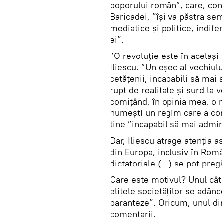
poporului român”, care, cons
Baricadei, ”își va păstra sem
mediatice și politice, indif
ei”.
”O revoluție este în același
Iliescu. ”Un eșec al vechiulu
cetățenii, incapabili să mai 
rupt de realitate și surd la
comițând, în opinia mea, o 
numești un regim care a con
tine ”incapabil să mai admin
Dar, Iliescu atrage atenția
din Europa, inclusiv în Româ
dictatoriale (…) se pot preg
Care este motivul? Unul cât 
elitele societăților se adânc
paranteze”. Oricum, unul di
comentarii.