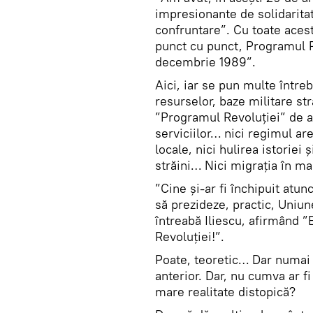
impresionante de solidarita
confruntare”. Cu toate acest
punct cu punct, Programul Re
decembrie 1989”.
Aici, iar se pun multe între
resurselor, baze militare str
”Programul Revoluției” de a
serviciilor… nici regimul ar
locale, nici hulirea istoriei
străini… Nici migrația în m
”Cine și-ar fi închipuit atu
să prezideze, practic, Uniun
întreabă Iliescu, afirmând 
Revoluției!”.
Poate, teoretic… Dar numai 
anterior. Dar, nu cumva ar fi
mare realitate distopică?