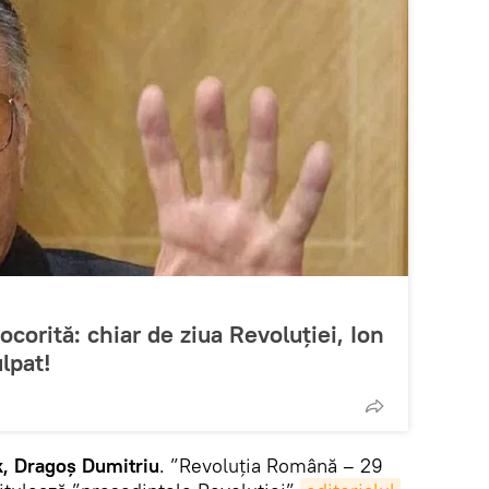
orită: chiar de ziua Revoluției, Ion
ulpat!
, Dragoș Dumitriu
. ”Revoluția Română – 29