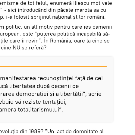
emisme de tot felul, enumeră Iliescu motivele
” - aici introducând din păcate marota sa cu
, i-a folosit sprijinul naționaliștilor români.
m politic, un alt motiv pentru care ies oamenii
 European, este ”puterea politică incapabilă să-
ile care îi revin”. În România, oare la cine se
a cine NU se referă?
 manifestarea recunoștinței față de cei
ucă libertatea după decenii de
rarea democrației și a libertății”, scrie
rebuie să reziste tentației,
amera totalitarismului”.
evoluția din 1989? ”Un act de demnitate al