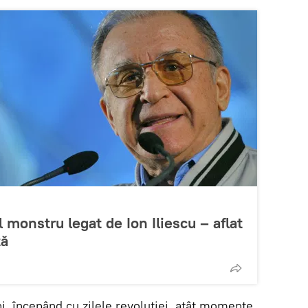
l monstru legat de Ion Iliescu – aflat
tă
i, începând cu zilele revoluției, atât momente