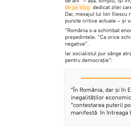
de ani” – așa, simplu, își i
de pe blog
dedicat zilei c
Dar, mesajul lui Ion Iliescu 
puncte critice actuale – și 
”România s-a schimbat enorm
președintele. ”Ca orice schim
negative”.
Iar socialistul pur sânge at
pentru democrație”:
”În România, dar și în 
inegalităților economice
”contestarea puterii po
manifestă în întreaga