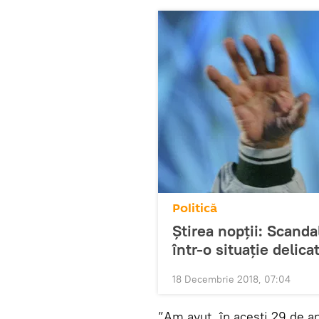
Politică
Știrea nopții: Scanda
într-o situație delica
18 Decembrie 2018, 07:04
”Am avut, în acești 29 de an