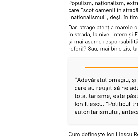
Populism, naționalism, extr
care ”scot oamenii în stradă
”naționalismul”, deși, în timp
Dar, atrage atenția marele o
în stradă, la nivel intern și
și mai asume responsabilităț
referă? Sau, mai bine zis, l
”Adevăratul omagiu, și
care au reușit să ne ad
totalitarisme, este păst
Ion Iliescu. ”Politicul t
autoritarismului, antec
Cum definește Ion Iliescu R