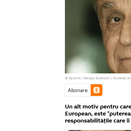
© Sputnik / Sergey Subbotin
/
Accesați a
Abonare
Un alt motiv pentru care 
European, este ”puterea 
responsabilitățile care îi