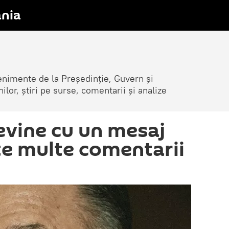
nia
venimente de la Președinție, Guvern și
nilor, știri pe surse, comentarii și analize
revine cu un mesaj
te multe comentarii