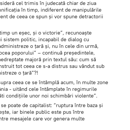
ideră cel trimis în judecată chiar de ziua
nificația în timp, indiferent de manipulările
erent de ceea ce spun și vor spune detractorii
 timp un eșec, și o victorie”, recunoaște
i sistem politic, incapabil de dialog cu
administreze o țară și, nu în cele din urmă,
 vocea poporului” – continuă președintele,
nedreptate majoră prin textul său: cum să
struit tot ceea ce s-a distrus sau vândut sub
istreze o țară”?!
 asupra ceea ce se întâmplă acum, în multe zone
nia - uitând cele întâmplate în regimurile
ăti condițiile unor noi schimbări violente”.
se poate de capitalist: ”ruptura între baza și
ește, iar binele public este pus între
ntre mesajele care vor genera multe