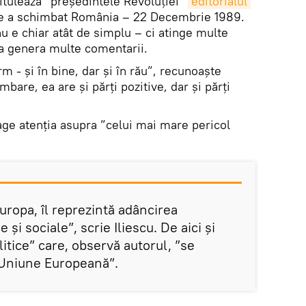
ntitulează ”președintele Revoluției”
editorialul 
are a schimbat România – 22 Decembrie 1989.
nu e chiar atât de simplu – ci atinge multe
va genera multe comentarii.
 - și în bine, dar și în rău”, recunoaște
bare, ea are și părți pozitive, dar și părți
rage atenția asupra ”celui mai mare pericol
Europa, îl reprezintă adâncirea
 și sociale”, scrie Iliescu. De aici și
litice” care, observă autorul, ”se
 Uniune Europeană”.