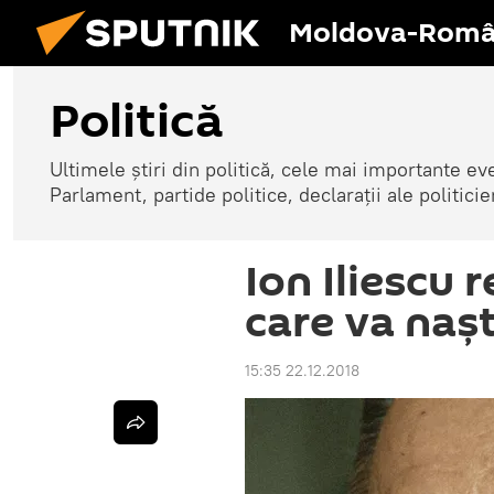
Moldova-Româ
Politică
Ultimele știri din politică, cele mai importante e
Parlament, partide politice, declarații ale politicie
Ion Iliescu 
care va naș
15:35 22.12.2018