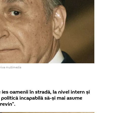
rhiva multimedia
ies oamenii în stradă, la nivel intern și
politică incapabilă să-și mai asume
 revin”.