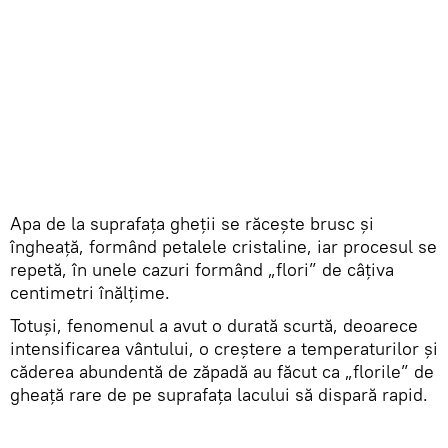
Apa de la suprafaţa gheții se răcește brusc și
îngheață, formând petalele cristaline, iar procesul se
repetă, în unele cazuri formând „flori” de câţiva
centimetri înălțime.
Totuşi, fenomenul a avut o durată scurtă, deoarece
intensificarea vântului, o creștere a temperaturilor și
căderea abundentă de zăpadă au făcut ca „florile” de
gheaţă rare de pe suprafaţa lacului să dispară rapid.