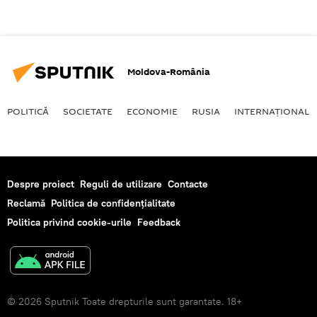
Moldova-România
POLITICĂ
SOCIETATE
ECONOMIE
RUSIA
INTERNAŢIONAL
Despre proiect
Reguli de utilizare
Contacte
Reclamă
Politica de confidențialitate
Politica privind cookie-urile
Feedback
© 2026 Sputnik Toate drepturile sunt garantate. 18+