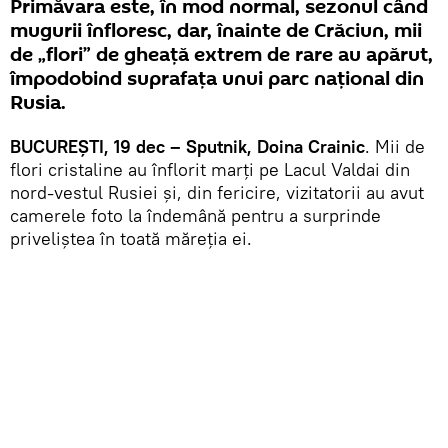
Primăvara este, în mod normal, sezonul când
mugurii înfloresc, dar, înainte de Crăciun, mii
de „flori” de gheață extrem de rare au apărut,
împodobind suprafaţa unui parc național din
Rusia.
BUCUREŞTI, 19 dec – Sputnik, Doina Crainic
. Mii de
flori cristaline au înflorit marți pe Lacul Valdai din
nord-vestul Rusiei și, din fericire, vizitatorii au avut
camerele foto la îndemână pentru a surprinde
priveliştea în toată măreția ei.