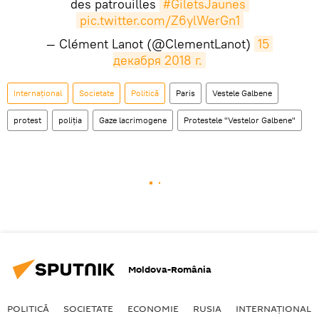
des patrouilles
#GiletsJaunes
pic.twitter.com/Z6ylWerGn1
— Clément Lanot (@ClementLanot)
15 
декабря 2018 г.
Internaţional
Societate
Politică
Paris
Vestele Galbene
protest
poliția
Gaze lacrimogene
Protestele "Vestelor Galbene"
Moldova-România
POLITICĂ
SOCIETATE
ECONOMIE
RUSIA
INTERNAŢIONAL