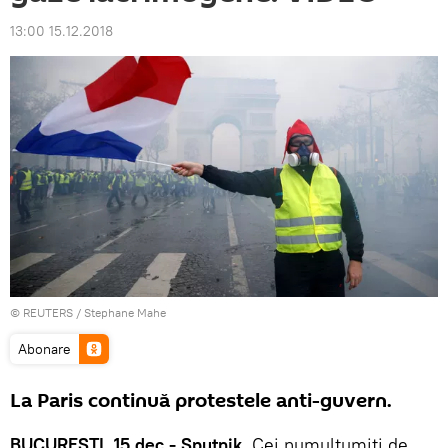
13:00 15.12.2018
©
REUTERS
/ Stephane Mahe
Abonare
La Paris continuă protestele anti-guvern.
BUCUREȘTI, 15 dec - Sputnik
. Cei numulțumiți de