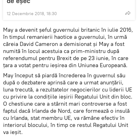
de eșec
12 Decembrie 2018, 18:30
May a devenit șeful guvernului britanic în iulie 2016,
în timpul remanierii haotice a guvernului, în urmă
căreia David Cameron a demisionat și May a fost
numită în locul acestuia ca prim-ministru după
referendumul pentru Brexit de pe 23 iunie, în care
ţara a votat pentru ieşirea din Uniunea Europeană.
May început să piardă încrederea în guvernul său
după o dezbatere aprinsă care a urmat anunțării,
luna trecută, a rezultatelor negocierilor cu liderii UE
cu privire la condițiile ieşirii Regatului Unit din bloc.
O chestiune care a stârnit mari controverse a fost
faptul dacă Irlanda de Nord, care formează o insulă
cu Irlanda, stat membru UE, va rămâne efectiv în
interiorul blocului, în timp ce restul Regatului Unit
va ieșit.