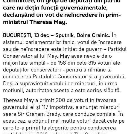
Committee, un grup de deputați din partid
care nu dețin funcţii guvernamentale,
declanșând un vot de neîncredere în prim-
ministrul Theresa May.
BUCUREŞTI, 13 dec – Sputnik, Doina Crainic.
În
sistemul parlamentar britanic, votul de încredere
sau de neîncredere este inițiat de guvern - Partidul
Conservator al lui May. May avea nevoie de o
majoritate simplă - de 158 din cele 315 voturi ale
deputaţilor conservatori - pentru a rămâne la
conducerea Partidului Conservator şi a guvernului.
Deşi a supravieţuit votului de miercuri, în urma
moţiunii, autoritatea acesteia este serios slăbită.
Theresa May a primit 200 de voturi în favoarea
guvernului ei și 117 împotriva, a anunţat miercuri
seara Sir Graham Brady, care conduce comisia. În
acest caz, a obţinut mai multe voturi decât cele pe
care le-a primit la alegerile pentru conducerea