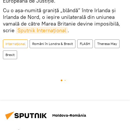
Europeană de Justiție.
Cu o aşa-numită graniță „blândă” între Irlanda și
Irlanda de Nord, o ieşire unilaterală din uniunea
vamală de către Marea Britanie devine imposibilă,
scrie
Sputnik Internaţional
.
Internaţional
Români în Londra & Brexit
FLASH
Theresa May
Brexit
Moldova-România