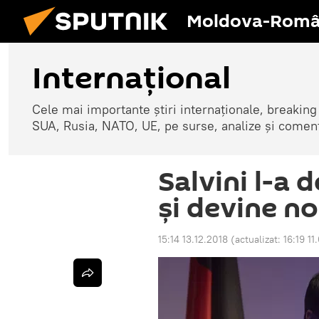
Moldova-Româ
Internaţional
Cele mai importante știri internaționale, breaking
SUA, Rusia, NATO, UE, pe surse, analize și coment
Salvini l-a
și devine no
15:14 13.12.2018
(actualizat:
16:19 1