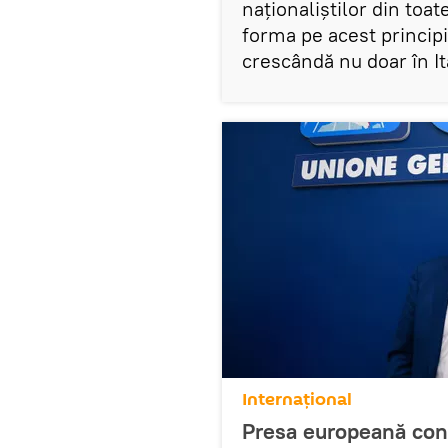
naționaliștilor din toat
forma pe acest principiu
crescândă nu doar în It
Internaţional
Presa europeană confi