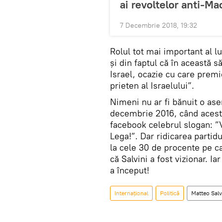
ai revoltelor anti-Ma
7 Decembrie 2018, 19:32
Rolul tot mai important al lu
și din faptul că în această s
Israel, ocazie cu care prem
prieten al Israelului”.
Nimeni nu ar fi bănuit o as
decembrie 2016, când acesta
facebook celebrul slogan: ”V
Lega!”. Dar ridicarea partidu
la cele 30 de procente pe c
că Salvini a fost vizionar. I
a început!
Internaţional
Politică
Matteo Salv