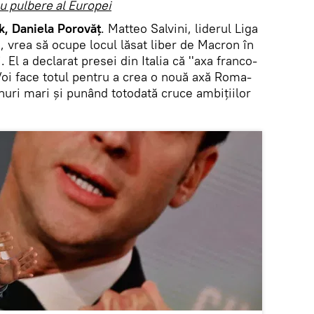
u pulbere al Europei
k, Daniela Porovăț
. Matteo Salvini, liderul Liga
i, vrea să ocupe locul lăsat liber de Macron în
 El a declarat presei din Italia că ''axa franco-
Voi face totul pentru a crea o nouă axă Roma-
anuri mari și punând totodată cruce ambițiilor