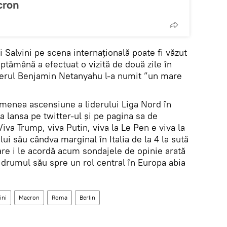
cron
i Salvini pe scena internațională poate fi văzut
ăptămână a efectuat o vizită de două zile în
ierul Benjamin Netanyahu l-a numit ”un mare
emenea ascensiune a liderului Liga Nord în
 lansa pe twitter-ul și pe pagina sa de
iva Trump, viva Putin, viva la Le Pen e viva la
lui său cândva marginal în Italia de la 4 la sută
are i le acordă acum sondajele de opinie arată
ar drumul său spre un rol central în Europa abia
ini
Macron
Roma
Berlin