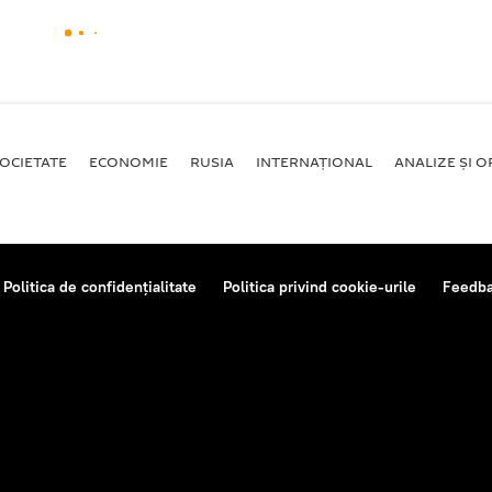
OCIETATE
ECONOMIE
RUSIA
INTERNAŢIONAL
ANALIZE ȘI OP
Politica de confidențialitate
Politica privind cookie-urile
Feedb