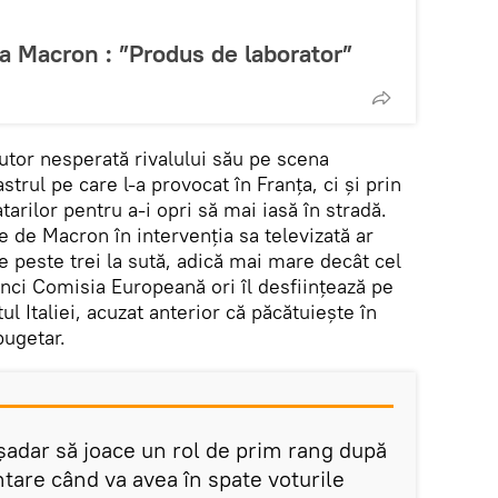
la Macron : ”Produs de laborator”
utor nesperată rivalului său pe scena
trul pe care l-a provocat în Franța, ci și prin
arilor pentru a-i opri să mai iasă în stradă.
 de Macron în intervenția sa televizată ar
de peste trei la sută, adică mai mare decât cel
unci Comisia Europeană ori îl desființează pe
l Italiei, acuzat anterior că păcătuiește în
 bugetar.
șadar să joace un rol de prim rang după
tare când va avea în spate voturile