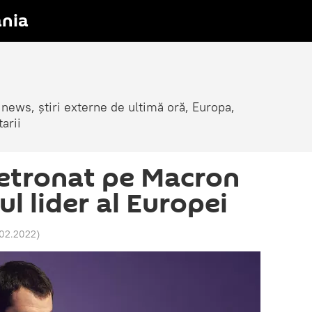
nia
 news, știri externe de ultimă oră, Europa,
arii
 detronat pe Macron
ul lider al Europei
1.02.2022
)