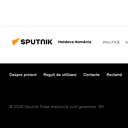
Moldova-România
POLITICĂ
S
Despre proiect
Reguli de utilizare
Contacte
Reclamă
© 2026 Sputnik Toate drepturile sunt garantate. 18+