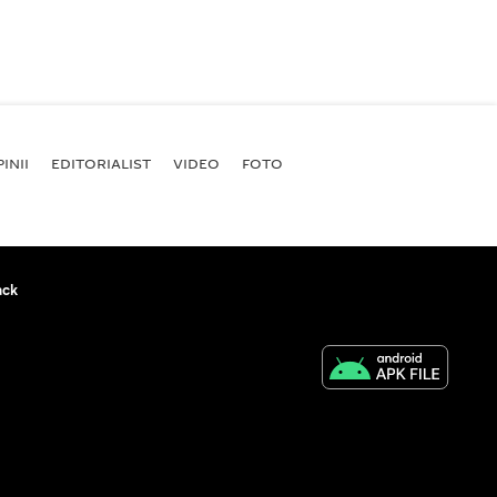
INII
EDITORIALIST
VIDEO
FOTO
ack