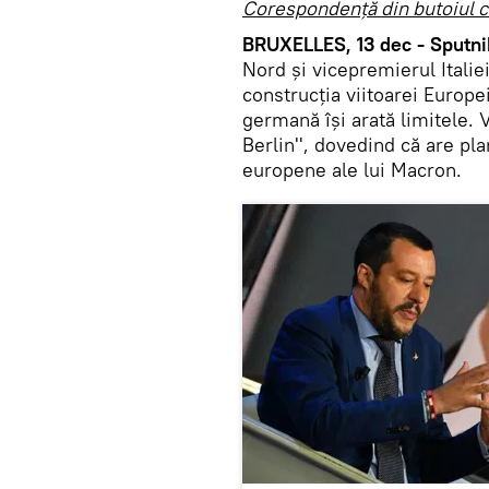
Corespondență din butoiul c
BRUXELLES, 13 dec - Sputni
Nord și vicepremierul Italie
construcția viitoarei Europei.
germană îşi arată limitele. 
Berlin'', dovedind că are pl
europene ale lui Macron.