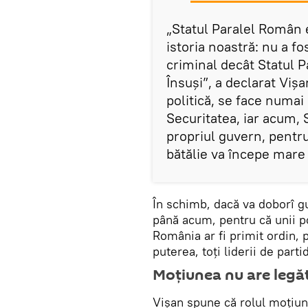
„Statul Paralel Român 
istoria noastră: nu a fo
criminal decât Statul Pa
Însuși”, a declarat Viş
politică, se face numa
Securitatea, iar acum, 
propriul guvern, pentru 
bătălie va începe mare 
În schimb, dacă va doborî g
până acum, pentru că unii p
România ar fi primit ordin, p
puterea, toţi liderii de parti
Moţiunea nu are legă
Vişan spune că rolul moţiuni