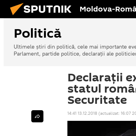
Moldova-Româ
Politică
Ultimele știri din politică, cele mai importante e
Parlament, partide politice, declarații ale politicie
Declarații 
statul româ
Securitate
14:41 13.12.2018
(actualizat:
16:07 2