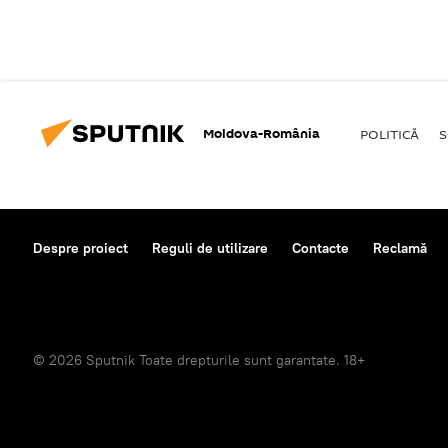
Moldova-România
POLITICĂ
S
Despre proiect
Reguli de utilizare
Contacte
Reclamă
© 2026 Sputnik Toate drepturile sunt garantate. 18+