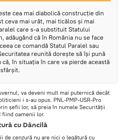
este cea mai diabolică construcție din
st ceva mai urât, mai ticălos și mai
ralel care s-a substituit Statului
an, adăugând că în România nu se face
i ceea ce comandă Statul Paralel sau
Securitatea reunită doreşte să îşi pună
că, în situaţia în care va pierde această
sfârşit.
uvernul, va deveni mult mai puternică decât
oliticieni i s-au opus. PNL-PMP-USR-Pro
rin şefii lor, să preia în numele Securităţii
d fiind oamenii lor.
tură cu Dăncilă
i de cenzură nu are nici o legătură cu