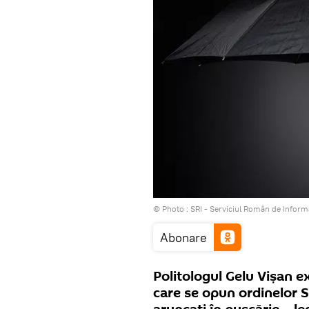
© Photo :
SRI - Serviciul Român de Informa
Abonare
Politologul Gelu Vişan e
care se opun ordinelor St