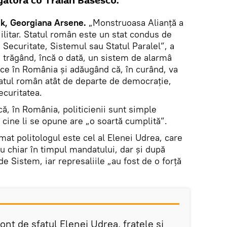
egătura cu Traian Băsescu.
k, Georgiana Arsene.
„Monstruoasa Alianţă a
Militar. Statul român este un stat condus de
 Securitate, Sistemul sau Statul Paralel”, a
, trăgând, încă o dată, un sistem de alarmâ
ece în România şi adăugând că, în curând, va
tatul român atât de departe de democraţie,
ecuritatea.
ă, în România, politicienii sunt simple
r cine li se opune are „o soartă cumplită”.
at politologul este cel al Elenei Udrea, care
u chiar în timpul mandatului, dar şi după
de Sistem, iar represaliile „au fost de o forţă
ont de sfatul Elenei Udrea, fratele şi