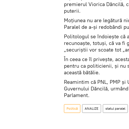
premierul Viorica Dăncilă, c
puterii.
Moţiunea nu are legătură ni
Paralel de a-şi redobândi pu
Politologul se îndoieşte că
recunoaşte, totuşi, că va fi
„securiştii vor scoate tot 
În ceea ce îl priveşte, acest
pentru ca politicienii, şi nu
această bătălie.
Reamintim că PNL, PMP şi 
Guvernului Dăncilă, urmând c
Parlament.
Politică
ANALIZE
statul paralel