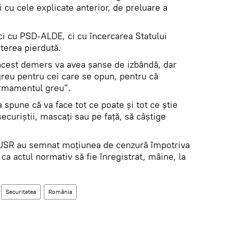
i cu cele explicate anterior, de preluare a
ci cu PSD-ALDE, ci cu încercarea Statului
terea pierdută.
 acest demers va avea şanse de izbândă, dar
 greu pentru cei care se opun, pentru că
„armamentul greu”.
a spune că va face tot ce poate şi tot ce ştie
 securiştii, mascaţi sau pe faţă, să câştige
USR au semnat moţiunea de cenzură împotriva
a actul normativ să fie înregistrat, mâine, la
Securitatea
România