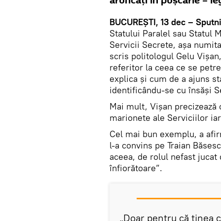
aruncaţi în puşcărie – l
BUCUREŞTI, 13 dec – Sputni
Statului Paralel sau Statul 
Servicii Secrete, aşa numita
scris politologul Gelu Vişan
referitor la ceea ce se petr
explica şi cum de a ajuns s
identificându-se cu însăşi S
Mai mult, Vişan precizează c
marionete ale Serviciilor ia
Cel mai bun exemplu, a afirm
l-a convins pe Traian Băsesc
aceea, de rolul nefast jucat 
înfiorătoare”.
„Doar pentru că ţinea c