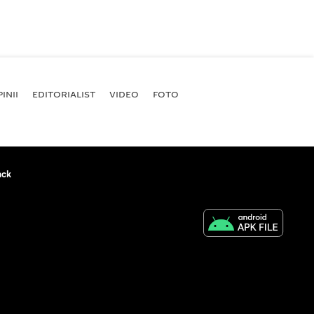
INII
EDITORIALIST
VIDEO
FOTO
ack