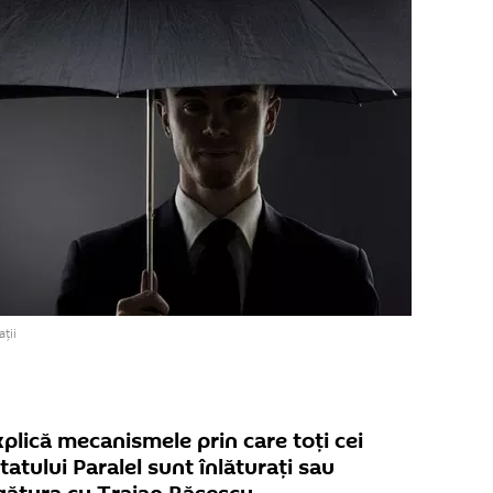
ții
xplică mecanismele prin care toţi cei
atului Paralel sunt înlăturaţi sau