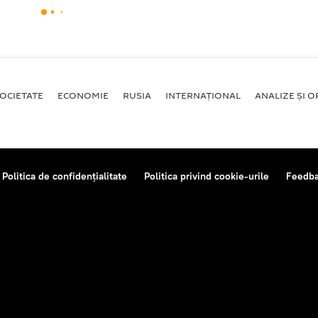
OCIETATE
ECONOMIE
RUSIA
INTERNAŢIONAL
ANALIZE ȘI OP
Politica de confidențialitate
Politica privind cookie-urile
Feedb