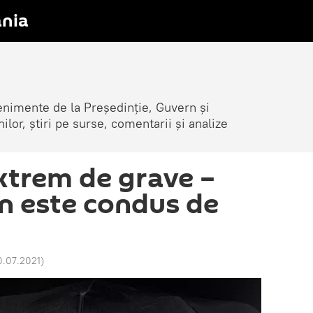
nia
venimente de la Președinție, Guvern și
nilor, știri pe surse, comentarii și analize
extrem de grave –
n este condus de
0.07.2021
)