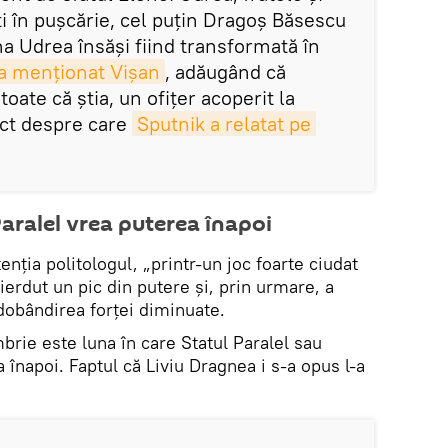
i în puşcărie, cel puţin Dragoş Băsescu
a Udrea însăşi fiind transformată în
a menţionat Vişan
, adăugând că
oate că ştia, un ofiţer acoperit la
ct despre care
Sputnik a relatat pe 
Paralel vrea puterea înapoi
enţia politologul, „printr-un joc foarte ciudat
ierdut un pic din putere şi, prin urmare, a
edobândirea forţei diminuate.
mbrie este luna în care Statul Paralel sau
 înapoi. Faptul că Liviu Dragnea i s-a opus l-a