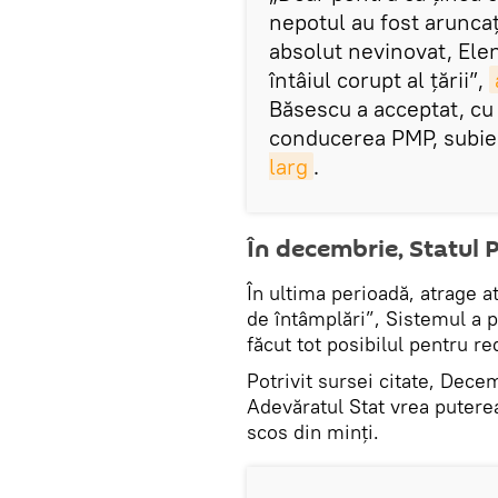
nepotul au fost aruncaţ
absolut nevinovat, Elen
întâiul corupt al ţării”,
Băsescu a acceptat, cu t
conducerea PMP, subie
larg
.
În decembrie, Statul 
În ultima perioadă, atrage at
de întâmplări”, Sistemul a p
făcut tot posibilul pentru r
Potrivit sursei citate, Dece
Adevăratul Stat vrea puterea
scos din minți.