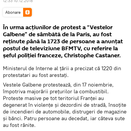
12:33 10.12.2018
Abonare
În urma acțiunilor de protest a “Vestelor
Galbene” de sâmbătă de la Paris, au fost
reținute până la 1723 de persoane a anunțat
postul de televiziune BFMTV, cu referire la
șeful poliției franceze, Christophe Castaner.
Ministerul de Interne al țării a precizat că 1220 din
protestatari au fost arestați.
Vestele Galbene protestează, din 17 noiembrie,
împotriva majorării prețurilor la combustibil.
Proteste masive pe tot teritoriul Franței au
degenerat în violențe și dezordini de stradă, însoțite
de incendieri de automobile, distrugeri de magazine
și bănci. Patru persoane au decedat, iar câteva sute
au fost rănite.