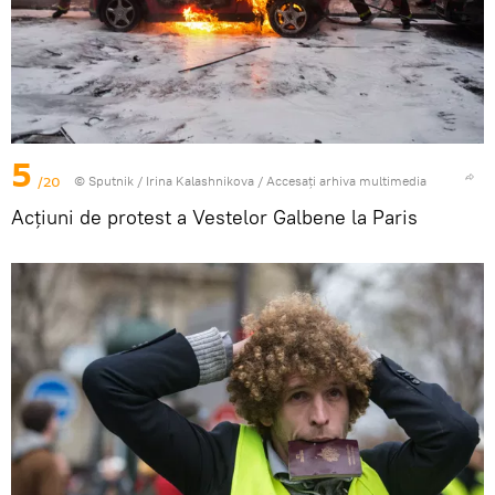
5
/20
© Sputnik / Irina Kalashnikova
/
Accesați arhiva multimedia
Acțiuni de protest a Vestelor Galbene la Paris