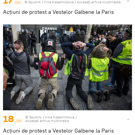
17
/20
© Sputnik / Irina Kalashnikova
/
Accesați arhiva multimedia
Acțiuni de protest a Vestelor Galbene la Paris
18
© Sputnik / Irina Kalashnikova
/
/20
Accesați arhiva multimedia
Acțiuni de protest a Vestelor Galbene la Paris