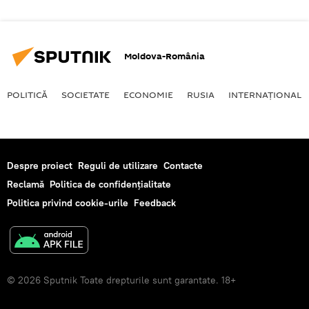
Moldova-România
POLITICĂ
SOCIETATE
ECONOMIE
RUSIA
INTERNAŢIONAL
Despre proiect
Reguli de utilizare
Contacte
Reclamă
Politica de confidențialitate
Politica privind cookie-urile
Feedback
© 2026 Sputnik Toate drepturile sunt garantate. 18+