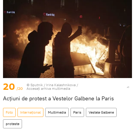
20
© Sputnik / Irina Kalashnikova
/
/20
Accesați arhiva multimedia
Acțiuni de protest a Vestelor Galbene la Paris
Foto
Internaţional
Multimedia
Paris
Vestele Galbene
proteste