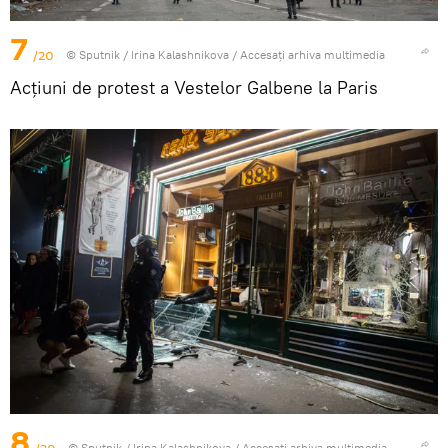
7
/20
© Sputnik / Irina Kalashnikova
/
Accesați arhiva multimedia
Acțiuni de protest a Vestelor Galbene la Paris
8
© Sputnik / Irina Kalashnikova
/
Accesați arhiva multimedia