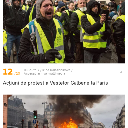
12
© Sputnik / Irina Kalashnikova
/
/20
Accesați arhiva multimedia
Acțiuni de protest a Vestelor Galbene la Paris