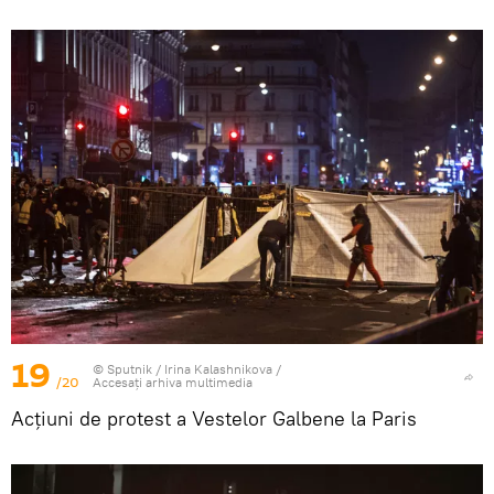
19
© Sputnik / Irina Kalashnikova
/
/20
Accesați arhiva multimedia
Acțiuni de protest a Vestelor Galbene la Paris