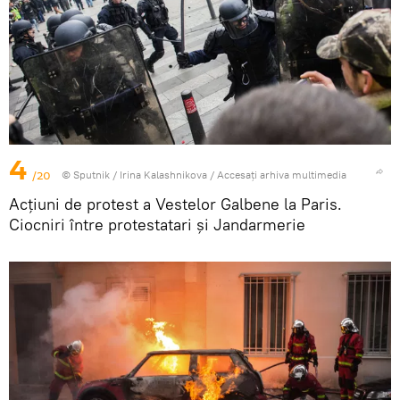
4
/20
© Sputnik / Irina Kalashnikova
/
Accesați arhiva multimedia
Acțiuni de protest a Vestelor Galbene la Paris.
Ciocniri între protestatari și Jandarmerie