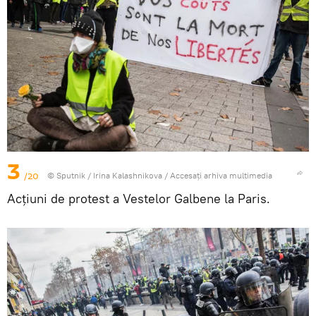
3
/20
© Sputnik / Irina Kalashnikova
/
Accesați arhiva multimedia
Acțiuni de protest a Vestelor Galbene la Paris.