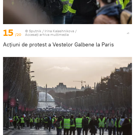
15
© Sputnik / Irina Kalashnikova
/
/20
Accesați arhiva multimedia
Acțiuni de protest a Vestelor Galbene la Paris