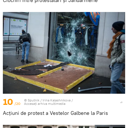
Ciocniri între protestatari și Jandarmerie
10
© Sputnik / Irina Kalashnikova
/
/20
Accesați arhiva multimedia
Acțiuni de protest a Vestelor Galbene la Paris