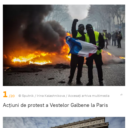
1
/20
© Sputnik / Irina Kalashnikova
/
Accesați arhiva multimedia
Acțiuni de protest a Vestelor Galbene la Paris