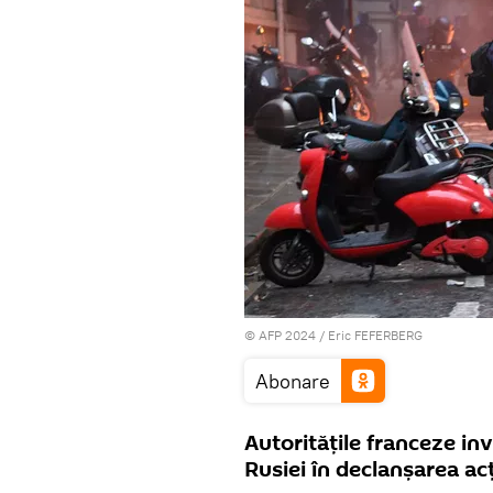
© AFP 2024 / Eric FEFERBERG
Abonare
Autoritățile franceze in
Rusiei în declanșarea acț