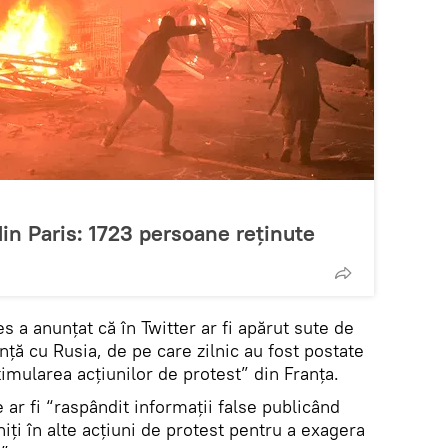
din Paris: 1723 persoane reținute
es a anunțat că în Twitter ar fi apărut sute de
nță cu Rusia, de pe care zilnic au fost postate
imularea acțiunilor de protest” din Franța.
le ar fi “raspândit informații false publicând
iți în alte acțiuni de protest pentru a exagera