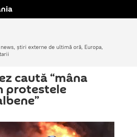
nia
 news, știri externe de ultimă oră, Europa,
arii
cez caută “mâna
n protestele
albene”