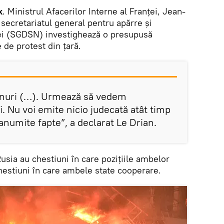
k
. Ministrul Afacerilor Interne al Franței, Jean-
 secretariatul general pentru apărre și
ței (SGDSN) investighează o presupusă
 de protest din țară.
vonuri (…). Urmează să vedem
i. Nu voi emite nicio judecată atât timp
 anumite fapte”, a declarat Le Drian.
Rusia au chestiuni în care pozițiile ambelor
 chestiuni în care ambele state cooperare.