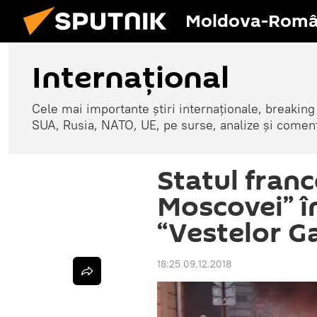
Moldova-Româ
Internaţional
Cele mai importante știri internaționale, breaking
SUA, Rusia, NATO, UE, pe surse, analize și coment
Statul fran
Moscovei” î
“Vestelor G
18:25 09.12.2018