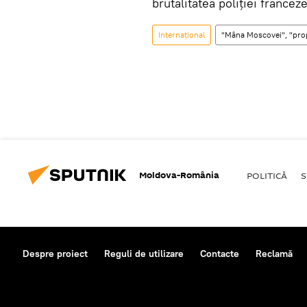
brutalitatea poliției franceze
Internaţional
"Mâna Moscovei", "pro
Moldova-România
POLITICĂ
S
Despre proiect
Reguli de utilizare
Contacte
Reclamă