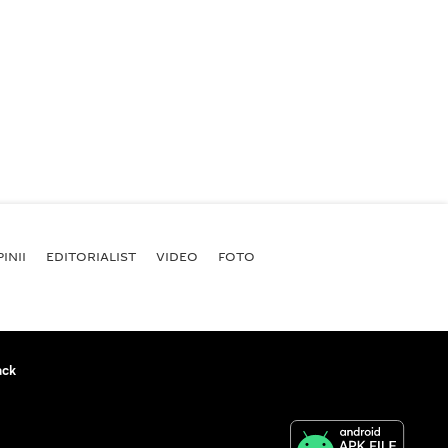
INII
EDITORIALIST
VIDEO
FOTO
ack