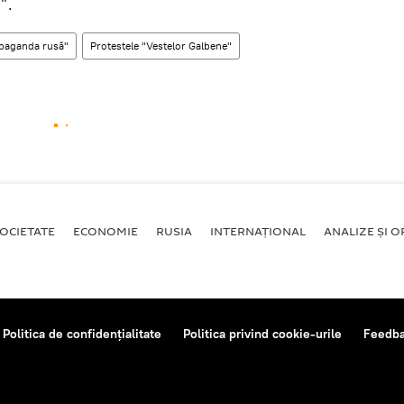
”.
paganda rusă"
Protestele "Vestelor Galbene"
OCIETATE
ECONOMIE
RUSIA
INTERNAŢIONAL
ANALIZE ȘI OP
Politica de confidențialitate
Politica privind cookie-urile
Feedb