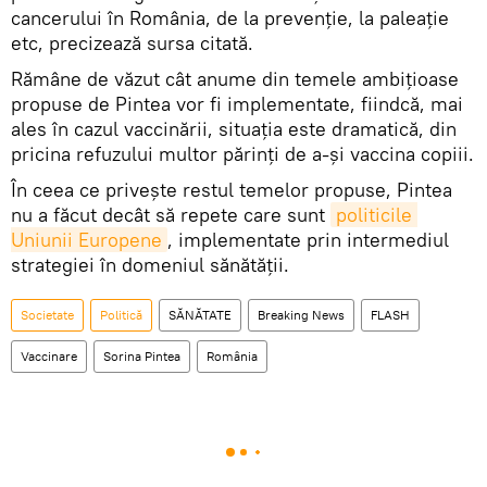
cancerului în România, de la prevenție, la paleație
etc, precizează sursa citată.
Rămâne de văzut cât anume din temele ambiţioase
propuse de Pintea vor fi implementate, fiindcă, mai
ales în cazul vaccinării, situaţia este dramatică, din
pricina refuzului multor părinţi de a-şi vaccina copiii.
În ceea ce priveşte restul temelor propuse, Pintea
nu a făcut decât să repete care sunt
politicile 
Uniunii Europene
, implementate prin intermediul
strategiei în domeniul sănătăţii.
Societate
Politică
SĂNĂTATE
Breaking News
FLASH
Vaccinare
Sorina Pintea
România