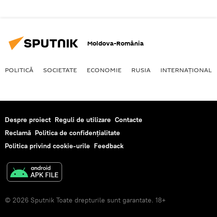
Moldova-România
POLITICĂ
SOCIETATE
ECONOMIE
RUSIA
INTERNAŢIONAL
Despre proiect
Reguli de utilizare
Contacte
Reclamă
Politica de confidențialitate
Politica privind cookie-urile
Feedback
© 2026 Sputnik Toate drepturile sunt garantate. 18+