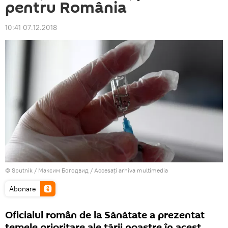
pentru România
10:41 07.12.2018
© Sputnik / Максим Богодвид
/
Accesați arhiva multimedia
Abonare
Oficialul român de la Sănătate a prezentat
temele prioritare ale ţării noastre în acest