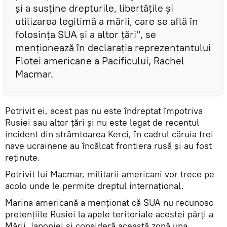
şi a susţine drepturile, libertăţile şi
utilizarea legitimă a mării, care se află în
folosinţa SUA şi a altor ţări", se
menţionează în declaraţia reprezentantului
Flotei americane a Pacificului, Rachel
Macmar.
Potrivit ei, acest pas nu este îndreptat împotriva
Rusiei sau altor ţări şi nu este legat de recentul
incident din strâmtoarea Kerci, în cadrul căruia trei
nave ucrainene au încălcat frontiera rusă şi au fost
reţinute.
Potrivit lui Macmar, militarii americani vor trece pe
acolo unde le permite dreptul internaţional.
Marina americană a menţionat că SUA nu recunosc
pretenţiile Rusiei la apele teritoriale acestei părţi a
Mării Japoniei şi consideră această zonă una