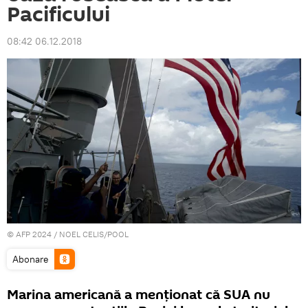
Pacificului
08:42 06.12.2018
© AFP 2024 / NOEL CELIS/POOL
Abonare
Marina americană a menţionat că SUA nu