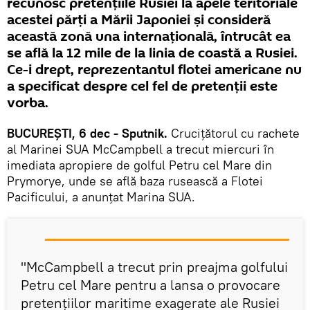
recunosc pretenţiile Rusiei la apele teritoriale
acestei părţi a Mării Japoniei şi consideră
această zonă una internaţională, întrucât ea
se află la 12 mile de la linia de coastă a Rusiei.
Ce-i drept, reprezentantul flotei americane nu
a specificat despre cel fel de pretenţii este
vorba.
BUCUREŞTI, 6 dec - Sputnik.
Cruciţătorul cu rachete
al Marinei SUA McCampbell a trecut miercuri în
imediata apropiere de golful Petru cel Mare din
Prymorye, unde se află baza rusească a Flotei
Pacificului, a anunţat Marina SUA.
"McCampbell a trecut prin preajma golfului
Petru cel Mare pentru a lansa o provocare
pretenţiilor maritime exagerate ale Rusiei