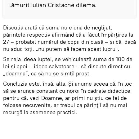
lămurit Iulian Cristache dilema.
Discuţia arată că suma nu e una de neglijat,
părintele respectiv afirmând că a făcut împărţirea la
27 – probabil numărul de copii din clasă – şi că, dacă
nu aduc toţi, „nu putem să facem acest lucru”.
Se reia ideea luptei, se vehiculează suma de 100 de
lei şi apoi – ideea salvatoare – să discute direct cu
„doamna”, ca să nu se simtă prost.
Concluzia este, însă, alta. Şi anume aceea că, în loc
să se arunce constant cu noroi în cadrele didactice
pentru că, vezi Doamne, ar primi nu ştiu ce fel de
foloase necuvenite, ar trebui ca părinţii să nu mai
recurgă la asemenea practici.