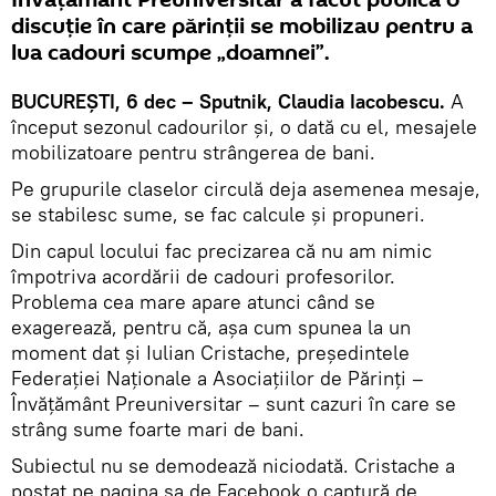
Învăţământ Preuniversitar a făcut publică o
discuţie în care părinţii se mobilizau pentru a
lua cadouri scumpe „doamnei”.
BUCUREŞTI, 6 dec – Sputnik, Claudia Iacobescu.
A
început sezonul cadourilor şi, o dată cu el, mesajele
mobilizatoare pentru strângerea de bani.
Pe grupurile claselor circulă deja asemenea mesaje,
se stabilesc sume, se fac calcule şi propuneri.
Din capul locului fac precizarea că nu am nimic
împotriva acordării de cadouri profesorilor.
Problema cea mare apare atunci când se
exagerează, pentru că, aşa cum spunea la un
moment dat şi Iulian Cristache, preşedintele
Federaţiei Naţionale a Asociaţiilor de Părinţi –
Învăţământ Preuniversitar – sunt cazuri în care se
strâng sume foarte mari de bani.
Subiectul nu se demodează niciodată. Cristache a
postat pe pagina sa de Facebook o captură de