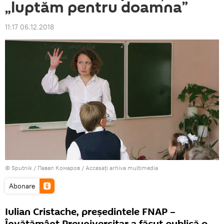
„luptăm pentru doamna”
11:17 06.12.2018
© Sputnik / Павел Комаров
/
Accesați arhiva multimedia
Abonare
Iulian Cristache, preşedintele FNAP –